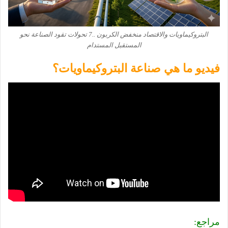
البتروكيماويات والاقتصاد منخفض الكربون ..7 تحولات تقود الصناعة نحو
المستقبل المستدام
فيديو ما هي صناعة البتروكيماويات؟
مراجع: