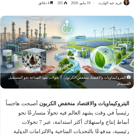
فريد عبد الوارث
19 مايو، 2026
205
4 دقائق
البتروكيماويات والاقتصاد منخفض الكربون ..7 تحولات تقود الصناعة نحو المستقبل
المستدام
البتروكيماويات والاقتصاد منخفض الكربون
أصبحت هاجساً
رئيسياً في وقت يشهد العالم فيه تحولًا متسارعًا نحو
أنماط إنتاج واستهلاك أكثر استدامة، عبر 7 تحولات
رئيسية، مدفوعًا بالتحديات المناخية والالتزامات الدولية