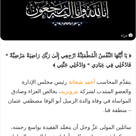
عزاء
﴿ يَا أَيَّتُهَا النَّفْسُ الْمُطْمَئِنَّةُ ارْجِعِي إِلَىٰ رَبِّكِ رَاضِيَةً مَرْضِيَّةً *
فَادْخُلِي فِي عِبَادِي * وَادْخُلِي جَنَّتِي ﴾
يتقدَّم المحاسب
أحمد شحاتة
رئيس مجلس الإدارة
والعضو المنتدب لشركة
بتروتريد
، بخالص العزاء وصادق
المواساة في وفاة والدة الزميل أبو الوفا مصطفي عثمان
– منطقة قنا.
سائلين المولى عزَّ وجل أن يتغمَّد الفقيدة بواسع رحمته،