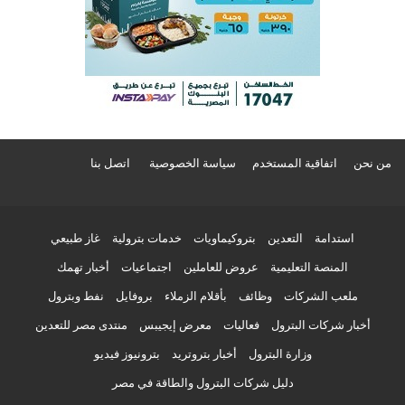
من نحن
اتفاقية المستخدم
سياسة الخصوصية
اتصل بنا
استدامة
التعدين
بتروكيماويات
خدمات بترولية
غاز طبيعي
المنصة التعليمية
عروض للعاملين
اجتماعيات
أخبار تهمك
ملعب الشركات
وظائف
بأقلام الزملاء
بروفايل
نفط وبترول
أخبار شركات البترول
فعاليات
معرض إيجيبس
منتدى مصر للتعدين
وزارة البترول
أخبار بتروتريد
بترونيوز فيديو
دليل شركات البترول والطاقة في مصر