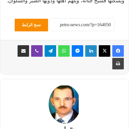
ويسكنها فسيح جناته، ويُلهم أهلها وذويها الصبر والسلوان.
نسخ الرابط
لينكدإن
ماسنجر
واتساب
تيلقرام
ڤايبر
مشاركة عبر البريد
طباعة