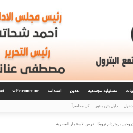
ويات
مسئولية مجتمعية
تعدين
استدامة
Petromentor
فعا
دخول
دليل بترومنتور
كن محاضراً
وجين بروتردام ترويجًا لفرص الاستثمار المصرية