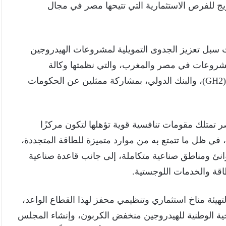
ويج للفرص الاستثمارية التي تتيحها مصر في مجال
سبل تعزيز الجدوى التمويلية لمشروعات الهيدروجين
مشروعات في مصر والمغرب، والتي نظمتها وكالة
المشاريع الهولندية (RVO)، ومنظمة الهيدروجين الأخضر (GH2)، والبنك الدولي، بمشاركة ممثلين عن الحكومات
صر تمتلك مقومات تنافسية قوية تؤهلها لتكون مركزًا
ته، في ظل ما تتمتع به من موارد متميزة للطاقة المتجددة،
نئ ومناطق صناعية متكاملة، إلى جانب قاعدة صناعية
اقة والخدمات اللوجستية.
يئة مناخ استثماري وتنظيمي محفز لهذا القطاع الواعد،
جية الوطنية للهيدروجين منخفض الكربون، وإنشاء المجلس