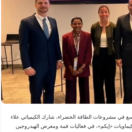
لتوسع في مشروعات الطاقة الخضراء، شارك الكيميائي علاء
وكيماويات «إيكم»، في فعاليات قمة ومعرض الهيدروجين