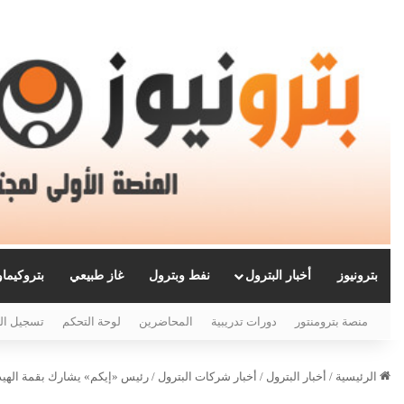
بترونيوز
أخبار البترول
نفط وبترول
غاز طبيعي
بتروكيما
منصة بترومنتور
دورات تدريبية
المحاضرين
لوحة التحكم
تسجيل ال
الرئيسية
/
أخبار البترول
/
أخبار شركات البترول
/
رئيس «إيكم» يشارك بقمة الهيدر