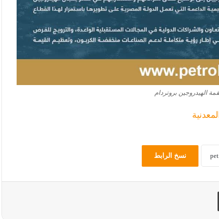
مة الهيدروجين بروتردام
لمعدنية
نسخ الرابط
طباعة