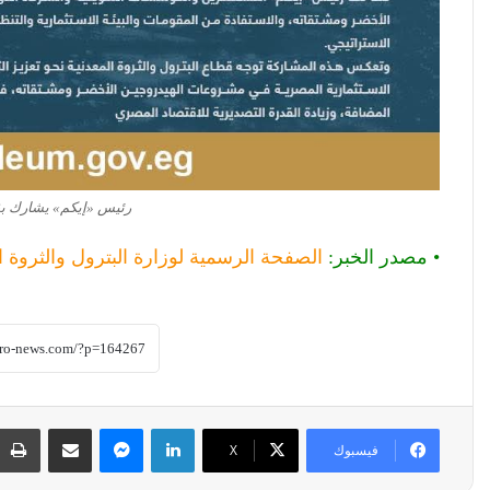
رئيس «إيكم» يشارك بق
• مصدر الخبر:
الصفحة الرسمية لوزارة البترول والثروة ا
لينكدإن
ماسنجر
مشاركة عبر البريد
فيسبوك
‫X