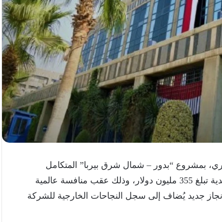
صري، بمشروع “بدور – شمال شرق بيربا” المتكامل
بسلطنة عُمان لصالح شركة تنمية نفط عُمان، بقيمة تعاقدية تبلغ 355 مليون دولار، وذلك عقب منافسة عالمية
جاز جديد يُضاف إلى سجل النجاحات الخارجية للشركة