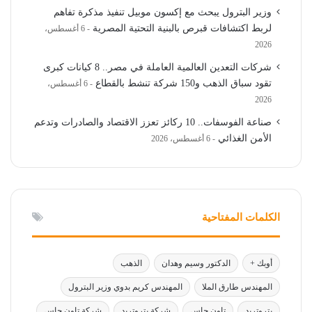
وزير البترول يبحث مع إكسون موبيل تنفيذ مذكرة تفاهم
لربط اكتشافات قبرص بالبنية التحتية المصرية
6 أغسطس،
2026
شركات التعدين العالمية العاملة في مصر.. 8 كيانات كبرى
تقود سباق الذهب و150 شركة تنشط بالقطاع
6 أغسطس،
2026
صناعة الفوسفات.. 10 ركائز تعزز الاقتصاد والصادرات وتدعم
الأمن الغذائي
6 أغسطس، 2026
الكلمات المفتاحية
أوبك +
الدكتور وسيم وهدان
الذهب
المهندس طارق الملا
المهندس كريم بدوي وزير البترول
بتروتريد
تاون جاس
شركة بتروتريد
شركة تاون جاس