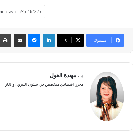
لينكدإن
ماسنجر
مشاركة عبر البريد
فيسبوك
‫X
د . مهندة الغول
محرر اقتصادي متخصص في شئون البترول والغاز