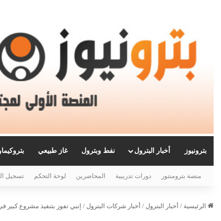
بترونيوز
أخبار البترول
نفط وبترول
غاز طبيعي
بتروكيما
منصة بترومنتور
دورات تدريبية
المحاضرين
لوحة التحكم
تسجيل ال
الرئيسية
/
أخبار البترول
/
أخبار شركات البترول
/
إنبي تفوز بتنفيذ مشروع كبير في قطاع ال