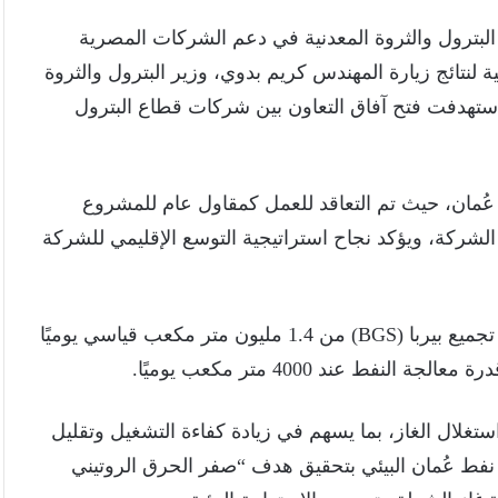
ة البترول والثروة المعدنية في دعم الشركات المصرية
 لنتائج زيارة المهندس كريم بدوي، وزير البترول والثروة
استهدفت فتح آفاق التعاون بين شركات قطاع البترول
ُمان، حيث تم التعاقد للعمل كمقاول عام للمشروع
لشركة، ويؤكد نجاح استراتيجية التوسع الإقليمي للشركة
ويهدف المشروع إلى رفع قدرة معالجة الغاز في محطة تجميع بيربا (BGS) من 1.4 مليون متر مكعب قياسي يوميًا
لال الغاز، بما يسهم في زيادة كفاءة التشغيل وتقليل
 نفط عُمان البيئي بتحقيق هدف “صفر الحرق الروتيني