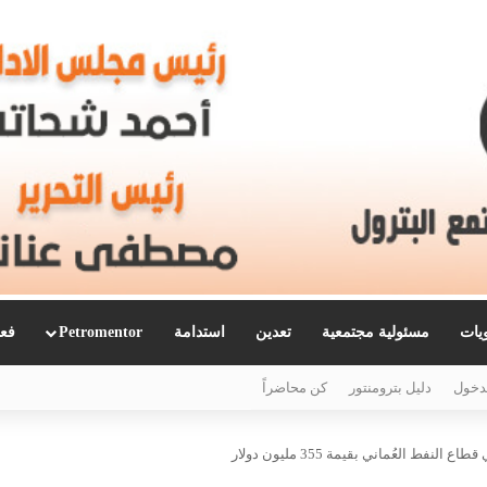
ويات
مسئولية مجتمعية
تعدين
استدامة
Petromentor
فعا
دخول
دليل بترومنتور
كن محاضراً
نفط العُماني بقيمة 355 مليون دولار