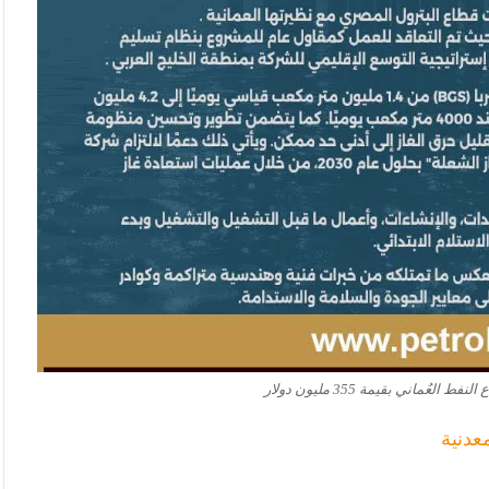
ُماني بقيمة 355 مليون دولار
عدنية