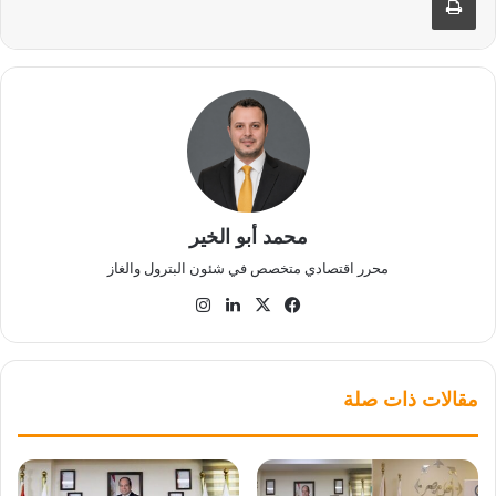
محمد أبو الخير
محرر اقتصادي متخصص في شئون البترول والغاز
‫X
فيسبوك
لينكدإن
انستقرام
مقالات ذات صلة