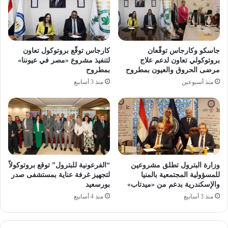
جاسكو وكارجاس توقّعان
كارجاس توقّع بروتوكول تعاون
بروتوكولي تعاون لدعم علاج
لتنفيذ مشروع «مصر في عيوننا»
مرضى الحروق والعيون بمطروح
بمطروح
منذ أسبوعين
منذ 3 أسابيع
وزارة البترول تطلق مشروعين
“الفرعونية للبترول” توقع بروتوكولاً
للمسؤولية المجتمعية بالمنيا
لتجهيز غرفة عناية بمستشفى صدر
والإسكندرية بدعم من «ميدتاب»
بورسعيد
منذ 3 أسابيع
منذ 4 أسابيع