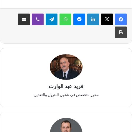
لينكدإن
ماسنجر
واتساب
تيلقرام
ڤايبر
مشاركة عبر البريد
طباعة
فريد عبد الوارث
محرر متخصص في شئون البترول والتعدين