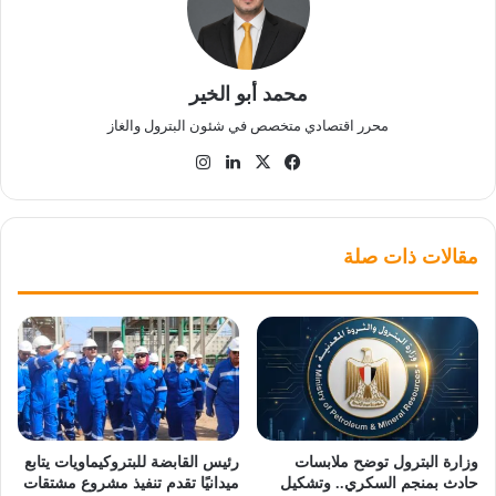
محمد أبو الخير
محرر اقتصادي متخصص في شئون البترول والغاز
‫X
فيسبوك
لينكدإن
انستقرام
مقالات ذات صلة
وزارة البترول توضح ملابسات
رئيس القابضة للبتروكيماويات يتابع
حادث بمنجم السكري.. وتشكيل
ميدانيًا تقدم تنفيذ مشروع مشتقات