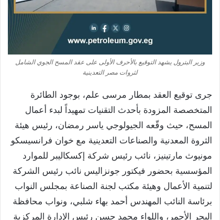
وزير البترول يشهد التوقيع بالأحرف الأولى على عقد المسح الجوي الشامل
لثروات مصر التعدينية
جرى توقيع العقد بمطار مرسى علم، بوجود الطائرة
المتخصصة المزودة بأحدث التقنيات تمهيداً لبدء أعمال
المسح، حيث وقّعه الجيولوجي ياسر رمضان، رئيس هيئة
الثروة المعدنية والصناعات التعدينية مع خوان فرانسيسكو
مونيوث مارتينيز، نائب رئيس شركة إكسكاليبر للموارد
المؤسسية بحضور فيكتور جونزاليس نائب رئيس الشركة
لتنمية الأعمال وهيئة مكتب لجنة الصناعة بمجلس النواب
برئاسة النائب المهندس أحمد بهاء شلبي، ونواب محافظة
البحر الأحمر، واللواء محمد حسن رئيس الإدارة المركزية