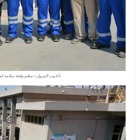
«أنابيب البترول» تنظم وقفة سلامة لت