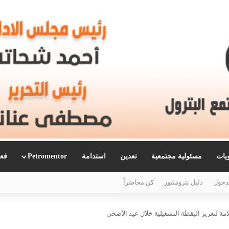
ويات
مسئولية مجتمعية
تعدين
استدامة
Petromentor
فعا
دخول
دليل بترومنتور
كن محاضراً
مة لتعزيز اليقظة التشغيلية خلال عيد الأضحى