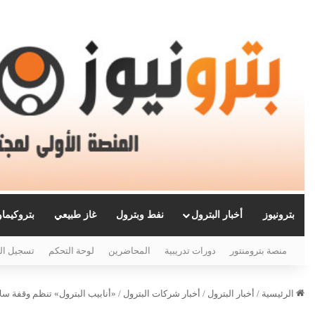
بترونيوز
أخبار البترول
نفط وبترول
غاز طبيعي
بتروكيما
منصة بترومنتور
دورات تدريبية
المحاضرين
لوحة التحكم
تسجيل ال
الرئيسية
/
أخبار البترول
/
أخبار شركات البترول
/
«أنابيب البترول» تنظم وقفة سلا