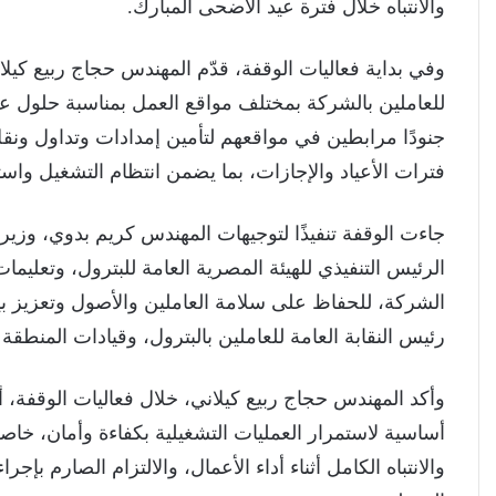
والانتباه خلال فترة عيد الأضحى المبارك.
وفي بداية فعاليات الوقفة، قدّم المهندس حجاج ربيع ك
للعاملين بالشركة بمختلف مواقع العمل بمناسبة حلول عيد
جنودًا مرابطين في مواقعهم لتأمين إمدادات وتداول ونقل
فترات الأعياد والإجازات، بما يضمن انتظام التشغيل وا
جاءت الوقفة تنفيذًا لتوجيهات المهندس كريم بدوي، وزير 
الرئيس التنفيذي للهيئة المصرية العامة للبترول، وتعلي
الشركة، للحفاظ على سلامة العاملين والأصول وتعزيز ب
رئيس النقابة العامة للعاملين بالبترول، وقيادات المنطقة 
وأكد المهندس حجاج ربيع كيلاني، خلال فعاليات الوقفة، 
أساسية لاستمرار العمليات التشغيلية بكفاءة وأمان، خاصة
والانتباه الكامل أثناء أداء الأعمال، والالتزام الصارم ب