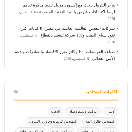
وزير البترول يبحث مع إكسون موبيل تنفيذ مذكرة تفاهم
لربط اكتشافات قبرص بالبنية التحتية المصرية
6 أغسطس،
2026
شركات التعدين العالمية العاملة في مصر.. 8 كيانات كبرى
تقود سباق الذهب و150 شركة تنشط بالقطاع
6 أغسطس،
2026
صناعة الفوسفات.. 10 ركائز تعزز الاقتصاد والصادرات وتدعم
الأمن الغذائي
6 أغسطس، 2026
الكلمات المفتاحية
أوبك +
الدكتور وسيم وهدان
الذهب
المهندس طارق الملا
المهندس كريم بدوي وزير البترول
بتروتريد
تاون جاس
شركة بتروتريد
شركة تاون جاس