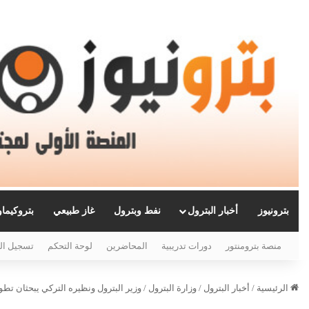
بترونيوز
أخبار البترول
نفط وبترول
غاز طبيعي
بتروكيما
منصة بترومنتور
دورات تدريبية
المحاضرين
لوحة التحكم
تسجيل ال
الرئيسية
/
أخبار البترول
/
وزارة البترول
/
وزير البترول ونظيره التركي يبحثان تط