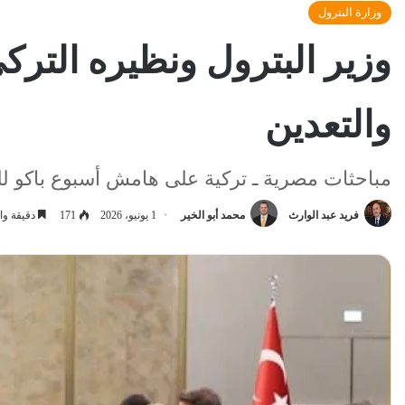
وزارة البترول
وزير البترول ونظيره التر
والتعدين
مباحثات مصرية ـ تركية على هامش أسبوع باكو للط
فريد عبد الوارث
محمد أبو الخير
1 يونيو، 2026
171
دقيقة وا