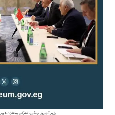
وزير البترول ونظيره التركي يبحثان تطوي