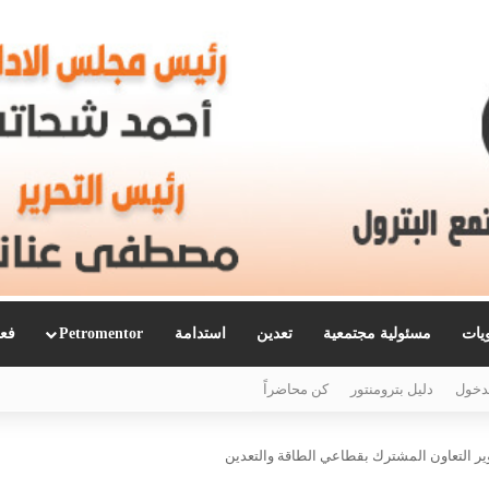
ويات
مسئولية مجتمعية
تعدين
استدامة
Petromentor
فعا
دخول
دليل بترومنتور
كن محاضراً
وير التعاون المشترك بقطاعي الطاقة والتعدين