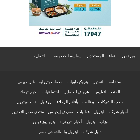
من نحن
اتفاقية المستخدم
سياسة الخصوصية
اتصل بنا
استدامة
التعدين
بتروكيماويات
خدمات بترولية
غاز طبيعي
المنصة التعليمية
عروض للعاملين
اجتماعيات
أخبار تهمك
ملعب الشركات
وظائف
بأقلام الزملاء
بروفايل
نفط وبترول
أخبار شركات البترول
فعاليات
معرض إيجيبس
منتدى مصر للتعدين
وزارة البترول
أخبار بتروتريد
بترونيوز فيديو
دليل شركات البترول والطاقة في مصر