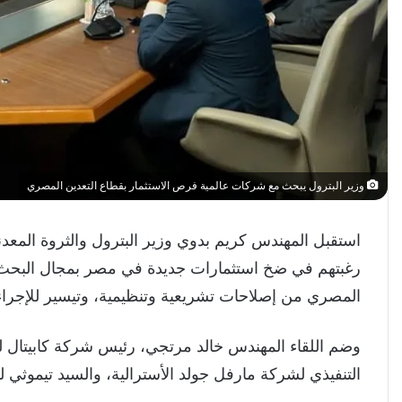
وزير البترول يبحث مع شركات عالمية فرص الاستثمار بقطاع التعدين المصري
استقبل المهندس كريم بدوي وزير البترول والثروة المعدن
رغبتهم في ضخ استثمارات جديدة في مصر بمجال البحث 
المصري من إصلاحات تشريعية وتنظيمية، وتيسير للإجراءا
وضم اللقاء المهندس خالد مرتجي، رئيس شركة كابيتال ليم
التنفيذي لشركة مارفل جولد الأسترالية، والسيد تيموثي لي