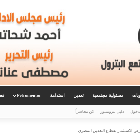
ويات
مسئولية مجتمعية
تعدين
استدامة
Petromentor
فعا
دخول
دليل بترومنتور
كن محاضراً
رص الاستثمار بقطاع التعدين المصري