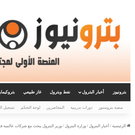
بترونيوز
أخبار البترول
نفط وبترول
غاز طبيعي
بتروكيما
منصة بترومنتور
دورات تدريبية
المحاضرين
لوحة التحكم
تسجيل ال
الرئيسية
/
أخبار البترول
/
وزارة البترول
/
وزير البترول يبحث مع شركات عالمية ف