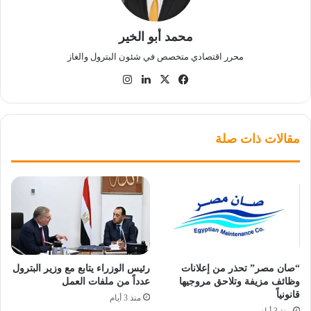
محمد أبو الخير
محرر اقتصادي متخصص في شئون البترول والغاز
‫X
فيسبوك
لينكدإن
انستقرام
مقالات ذات صلة
“صان مصر” تحذر من إعلانات
رئيس الوزراء يتابع مع وزير البترول
وظائف مزيفة وتلاحق مروجيها
عدداً من ملفات العمل
قانونياً
منذ 3 أيام