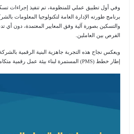
برنامج طورته الإدارة العامة لتكنولوجيا المعلومات بال
والتسكين بصورة آلية وفق المعايير المعتمدة، دون أي ت
الفرص بين العاملين.
ويعكس نجاح هذه التجربة جاهزية البنية الرقمية بالشركة
إطار خطط (PMS) المستمرة لبناء بيئة عمل رقمية متكاملة تدعم التطوير والابتكار في مختلف أعمالها وخدماتها.