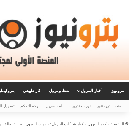
بترونيوز
أخبار البترول
نفط وبترول
غاز طبيعي
بتروكيما
منصة بترومنتور
دورات تدريبية
المحاضرين
لوحة التحكم
تسجيل ال
الرئيسية
/
أخبار البترول
/
أخبار شركات البترول
/
خدمات البترول البحرية تطلق بوا