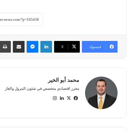
لينكدإن
ماسنجر
مشاركة عبر البريد
فيسبوك
‫X
محمد أبو الخير
محرر اقتصادي متخصص في شئون البترول والغاز
‫X
فيسبوك
لينكدإن
انستقرام