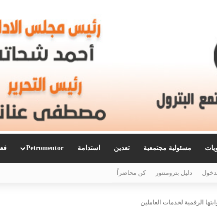
ويات
مسئولية مجتمعية
تعدين
استدامة
Petromentor
فعا
دخول
دليل بترومنتور
كن محاضراً
بتها الرقمية لخدمات العاملين