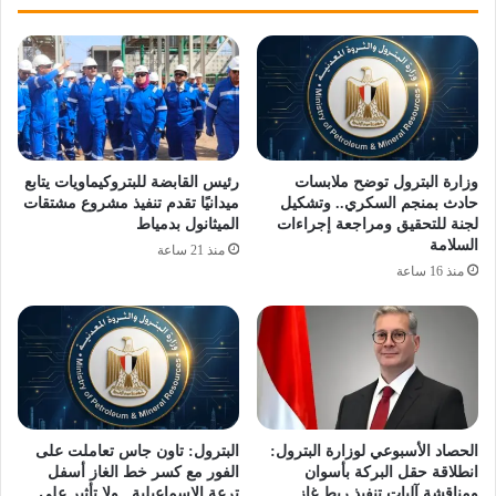
وزارة البترول توضح ملابسات
رئيس القابضة للبتروكيماويات يتابع
حادث بمنجم السكري.. وتشكيل
ميدانيًا تقدم تنفيذ مشروع مشتقات
لجنة للتحقيق ومراجعة إجراءات
الميثانول بدمياط
السلامة
منذ 21 ساعة
منذ 16 ساعة
الحصاد الأسبوعي لوزارة البترول:
البترول: تاون جاس تعاملت على
انطلاقة حقل البركة بأسوان
الفور مع كسر خط الغاز أسفل
ومناقشة آليات تنفيذ ربط غاز
ترعة الإسماعيلية.. ولا تأثير على