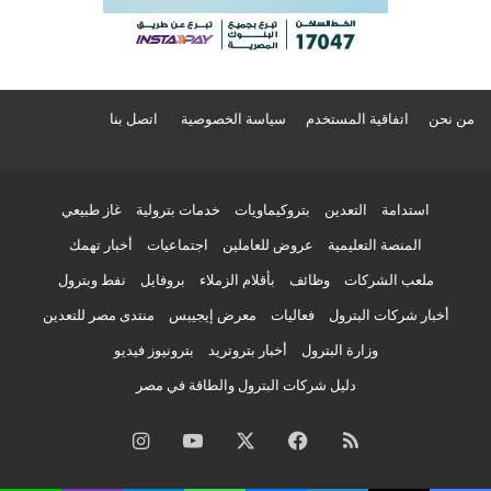
من نحن
اتفاقية المستخدم
سياسة الخصوصية
اتصل بنا
استدامة
التعدين
بتروكيماويات
خدمات بترولية
غاز طبيعي
المنصة التعليمية
عروض للعاملين
اجتماعيات
أخبار تهمك
ملعب الشركات
وظائف
بأقلام الزملاء
بروفايل
نفط وبترول
أخبار شركات البترول
فعاليات
معرض إيجيبس
منتدى مصر للتعدين
وزارة البترول
أخبار بتروتريد
بترونيوز فيديو
دليل شركات البترول والطاقة في مصر
ملخص
فيسبوك
‫X
‫YouTube
انستقرام