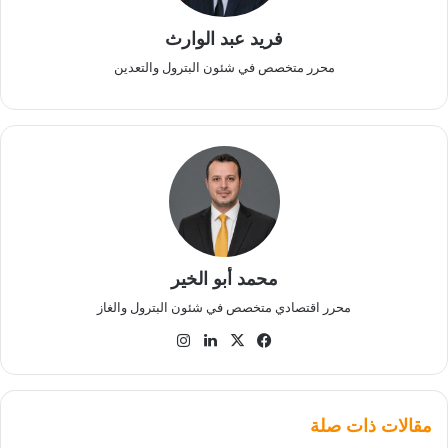
فريد عبد الوارث
محرر متخصص في شئون البترول والتعدين
محمد أبو الخير
محرر اقتصادي متخصص في شئون البترول والغاز
‫X
فيسبوك
لينكدإن
انستقرام
مقالات ذات صلة