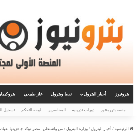
بترونيوز
أخبار البترول
نفط وبترول
غاز طبيعي
بتروكيما
منصة بترومنتور
دورات تدريبية
المحاضرين
لوحة التحكم
تسجيل ال
الرئيسية
/
أخبار البترول
/
وزارة البترول
/
من واشنطن.. مصر تؤكد جاهزيتها لقياد