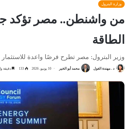
وزارة البترول
من واشنطن.. مصر تؤكد جا
الطاقة
وزير البترول: مصر تطرح فرصًا واعدة للاستثمار في
د . مهندة الغول
محمد أبو الخير
10 يونيو، 2026
133
دقيقة وا