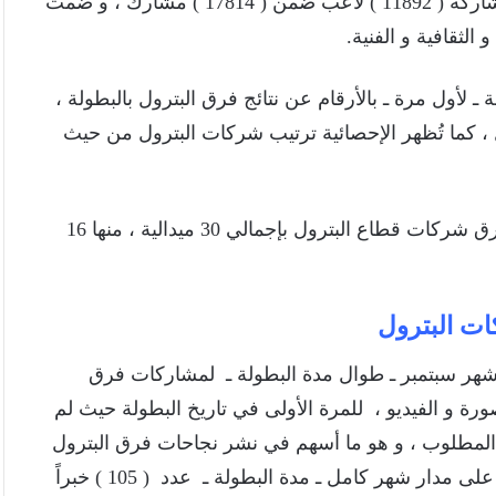
الختام ، عدد ( 273 ) شركة على مستوى الجمهورية ، بمشاركة ( 11892 ) لاعب ضمن ( 17814 ) مشارك ، و ضمت
صة ـ لأول مرة ـ بالأرقام عن نتائج فرق البترول بالبطولة ،
 ، كما تُظهر الإحصائية ترتيب شركات البترول من حيث
أظهرت الإحصائية مشاركة عدد 14 شركة حيث فازت فرق شركات قطاع البترول بإجمالي 30 ميدالية ، منها 16
ت البترول
شهر سبتمبر ـ طوال مدة البطولة ـ لمشاركات فرق
ورة و الفيديو ، للمرة الأولى في تاريخ البطولة حيث لم
المطلوب ، و هو ما أسهم في نشر نجاحات فرق البترول
في كافة الصحف و المواقع الإخبارية ، و شملت التغطية على مدار شهر كامل ـ مدة البطولة ـ عدد ( 105 ) خبراً