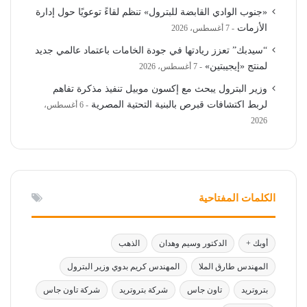
«جنوب الوادي القابضة للبترول» تنظم لقاءً توعويًا حول إدارة
الأزمات
7 أغسطس، 2026
“سيدبك” تعزز ريادتها في جودة الخامات باعتماد عالمي جديد
لمنتج «إيجيبتين»
7 أغسطس، 2026
وزير البترول يبحث مع إكسون موبيل تنفيذ مذكرة تفاهم
لربط اكتشافات قبرص بالبنية التحتية المصرية
6 أغسطس،
2026
الكلمات المفتاحية
أوبك +
الدكتور وسيم وهدان
الذهب
المهندس طارق الملا
المهندس كريم بدوي وزير البترول
بتروتريد
تاون جاس
شركة بتروتريد
شركة تاون جاس