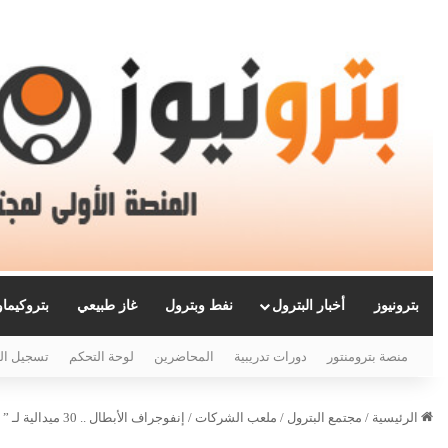
بترونيوز
أخبار البترول
نفط وبترول
غاز طبيعي
بتروكيما
منصة بترومنتور
دورات تدريبية
المحاضرين
لوحة التحكم
تسجيل ال
الرئيسية
/
مجتمع البترول
/
ملعب الشركات
/
إنفوجراف الأبطال .. 30 ميدالية لـ ” البترول ” بمنافسات بطولة الشركات