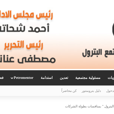
ويات
مسئولية مجتمعية
تعدين
استدامة
Petromentor
فعا
دخول
دليل بترومنتور
كن محاضراً