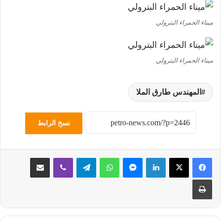
ميناء الحمراء البترولي
ميناء الحمراء البترولي
المهندس طارق الملا
نسخ الرابط
لينكدإن
ماسنجر
واتساب
تيلقرام
ڤايبر
مشاركة عبر البريد
طباعة