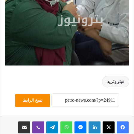
بتروتريد
نسخ الرابط
لينكدإن
ماسنجر
واتساب
تيلقرام
ڤايبر
مشاركة عبر البريد