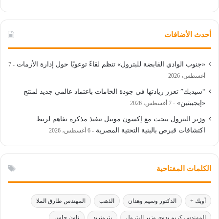
أحدث الأضافات
«جنوب الوادي القابضة للبترول» تنظم لقاءً توعويًا حول إدارة الأزمات
7
أغسطس، 2026
“سيدبك” تعزز ريادتها في جودة الخامات باعتماد عالمي جديد لمنتج
«إيجيبتين»
7 أغسطس، 2026
وزير البترول يبحث مع إكسون موبيل تنفيذ مذكرة تفاهم لربط
اكتشافات قبرص بالبنية التحتية المصرية
6 أغسطس، 2026
الكلمات المفتاحية
أوبك +
الدكتور وسيم وهدان
الذهب
المهندس طارق الملا
المهندس كريم بدوي وزير البترول
بتروتريد
تاون جاس