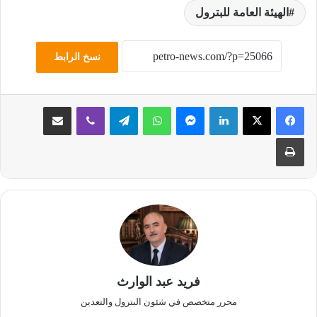
الهيئة العامة للبترول
نسخ الرابط
لينكدإن
ماسنجر
واتساب
تيلقرام
ڤايبر
مشاركة عبر البريد
طباعة
فريد عبد الوارث
محرر متخصص في شئون البترول والتعدين