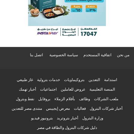
من نحن
اتفاقية المستخدم
سياسة الخصوصية
اتصل بنا
استدامة
التعدين
بتروكيماويات
خدمات بترولية
غاز طبيعي
المنصة التعليمية
عروض للعاملين
اجتماعيات
أخبار تهمك
ملعب الشركات
وظائف
بأقلام الزملاء
بروفايل
نفط وبترول
أخبار شركات البترول
فعاليات
معرض إيجيبس
منتدى مصر للتعدين
وزارة البترول
أخبار بتروتريد
بترونيوز فيديو
دليل شركات البترول والطاقة في مصر