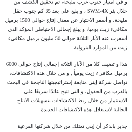
و في امتياز جنوب غرب مليحة، تم تحقيق الكشف من
خلال بئر SWM-4X ، و يقع على بعد 35 كم جنوب حقل
مليحة، و أسفر الاختبار عن معدل إنتاج حوالى 1500 برميل
مكافىء زيت يوميا، و يبلغ إجمالى الاحتياطى المؤكد الذى
أسفرت عنه الآبار الثلاثة حوالى 50 مليون برميل مكافىء
زيت من الموارد البترولية.
هذا و تضيف كلا من الآبار الثلاثة إجمالى إنتاج حوالى 6000
برميل مكافىء زيت يومياً , و من خلال هذه الاكتشافات،
تواصل شركة إينى متابعة إستراتيجيتها الناجحة فى البحث
بالقرب من الحقول، و التي تتيح عائدًا سريعًا على
الاستثمار من خلال ربط الاكتشافات بتسهيلات الانتاج
الحالية لاستغلال هذه الاكتشافات الجديدة.
جدير بالذكر أن إيني تمتلك من خلال شركتها الفرعية