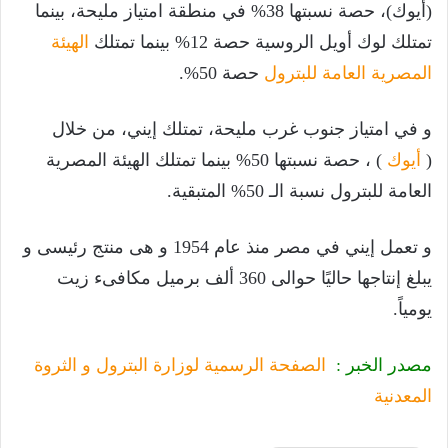
(أيوك)، حصة نسبتها 38% في منطقة امتياز مليحة، بينما
تمتلك لوك أويل الروسية حصة 12% بينما تمتلك
الهيئة
المصرية العامة للبترول
حصة 50%.
و في امتياز جنوب غرب مليحة، تمتلك إيني، من خلال
(
أيوك
) ، حصة نسبتها 50% بينما تمتلك الهيئة المصرية
العامة للبترول نسبة الـ 50% المتبقية.
و تعمل إيني في مصر منذ عام 1954 و هى منتج رئيسى و
يبلغ إنتاجها حاليًا حوالى 360 ألف برميل مكافىء زيت
يومياً.
مصدر الخبر :
الصفحة الرسمية لوزارة البترول و الثروة
المعدنية