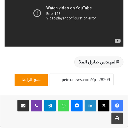
المهندس طارق الملا
نسخ الرابط
لينكدإن
ماسنجر
واتساب
تيلقرام
ڤايبر
مشاركة عبر البريد
طباعة