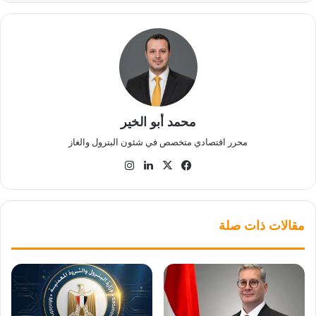
محمد أبو الخير
محرر اقتصادي متخصص في شئون البترول والغاز
‫X
فيسبوك
لينكدإن
انستقرام
مقالات ذات صلة