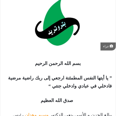
عزاء
بسم الله الرحمن الرحيم
” يا أيتها النفس المطمئنة ارجعي إلى ربك راضية مرضية
فادخلي في عبادي وادخلي جنتي “
صدق الله العظيم
ببالغ الحزن و الأسى ينعي الدكتور
وسيم وهدان
رئيس