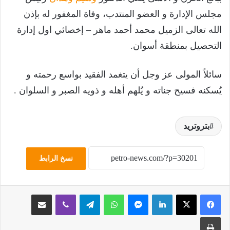
مجلس الإدارة و العضو المنتدب، وفاة المغفور له بإذن
الله تعالى الزميل محمد أحمد ماهر – إخصائي اول إدارة
التحصيل بمنطقة أسوان.
سائلاً المولى عز وجل أن يتغمد الفقيد بواسع رحمته و
يُسكنه فسيح جناته و يُلهم أهله و ذويه الصبر و السلوان .
بتروتريد
نسخ الرابط
لينكدإن
ماسنجر
واتساب
تيلقرام
ڤايبر
مشاركة عبر البريد
طباعة