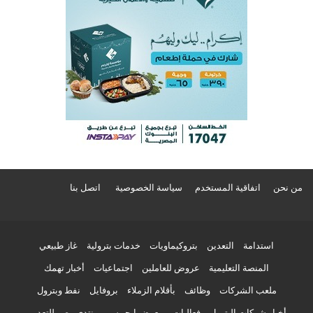
من نحن
اتفاقية المستخدم
سياسة الخصوصية
اتصل بنا
استدامة
التعدين
بتروكيماويات
خدمات بترولية
غاز طبيعي
المنصة التعليمية
عروض للعاملين
اجتماعيات
أخبار تهمك
ملعب الشركات
وظائف
بأقلام الزملاء
بروفايل
نفط وبترول
أخبار شركات البترول
فعاليات
معرض إيجيبس
منتدى مصر للتعدين