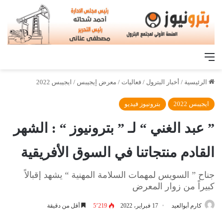
القائمة
الرئيسية
/
أخبار البترول
/
فعاليات
/
معرض إيجيبس
/
ايجيبس 2022
ايجيبس 2022
بترونيوز فيديو
” عبد الغني “ لـ ” بترونيوز “ : الشهر
القادم منتجاتنا في السوق الأفريقية
جناح ” السويس لمهمات السلامة المهنية “ يشهد إقبالاً
كبيراً من زوار المعرض
كارم أبوالعيد
17 فبراير، 2022
5٬219
أقل من دقيقة