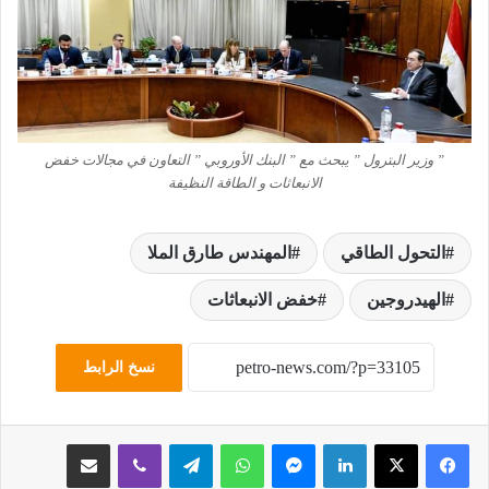
” وزير البترول ” يبحث مع ” البنك الأوروبي ” التعاون في مجالات خفض
الانبعاثات و الطاقة النظيفة
التحول الطاقي
المهندس طارق الملا
الهيدروجين
خفض الانبعاثات
نسخ الرابط
لينكدإن
ماسنجر
واتساب
تيلقرام
ڤايبر
مشاركة عبر البريد