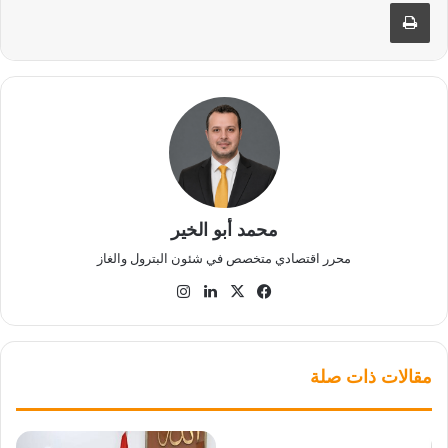
طباعة
محمد أبو الخير
محرر اقتصادي متخصص في شئون البترول والغاز
‫X
فيسبوك
لينكدإن
انستقرام
مقالات ذات صلة