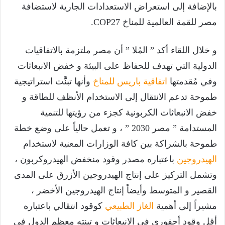
بالإضافة إلى استعراض الاستعدادات الجارية لاستضافة
مصر للقمة العالمية للمناخ COP27.
و خلال اللقاء أكد ” المُلا ” أن مصر ملتزمة بالاتفاقيات
الدولية التي تهدف للحفاظ على البيئة و خفض الانبعاثات
وفي مُقدمتها
اتفاقية باريس للمناخ
وأنها تبنَّت استراتيجية
طموحة تدعم الانتقال إلى الاستخدام الأنظف للطاقة و
خفض الانبعاثات الكربونية كجزء من رؤيتها للتنمية
المستدامة ” مصر 2030 ” ، و تعمل حالياً على وضع خطة
طموحة بالشراكة بين كافة الوزارات المعنية لاستخدام
الهيدروجين
باعتباره مصدر وقود منخفض الهيدروكربون ،
وتشمل التركيز على إنتاج الهيدروجين الأزرق على المدى
القصير و المتوسط وأيضاً إنتاج الهيدروجين الأخضر ،
مشيراً إلى أهمية
الغاز الطبيعي
كوقود انتقالي باعتباره
أقل وقود أحفوري في الانبعاثات و تبنته معظم الدول في