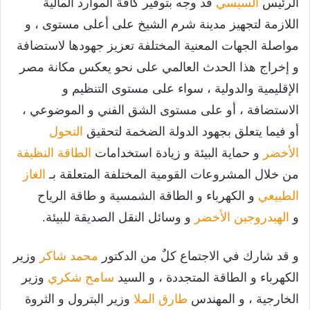
الرئيس
السيسي
قد وجه بتوفير كافة الموارد المالية
اللازمة لتجهيز مدينة شرم الشيخ على أعلى مستوى ، و
مواصلة الجهات المعنية المختلفة تعزيز جهودها لاستضافة
و إخراج هذا الحدث العالمي على نحو يعكس مكانة مصر
الإقليمية والدولية ، سواء على مستوى التنظيم و
الاستضافة ، أو على مستوى الشق الفني و الموضوعي ،
أو فيما يتعلق بجهود الدولة الضخمة لتحقيق
التحول
الأخضر
و حماية البيئة و زيادة استخدامات
الطاقة النظيفة
من خلال المشروعات القومية المختلفة المتعلقة بـ
الغاز
الطبيعي
و الكهرباء و الطاقة الشمسية و طاقة الرياح
و
الهيدروجين الأخضر
و وسائل النقل الصديقة للبيئة.
و قد شارك في الاجتماع كلٌ من الدكتور
محمد شاكر
وزير
الكهرباء و الطاقة المتجددة ، و السيد
سامح شكري
وزير
الخارجية ، و المهندس
طارق الملا
وزير البترول و الثروة