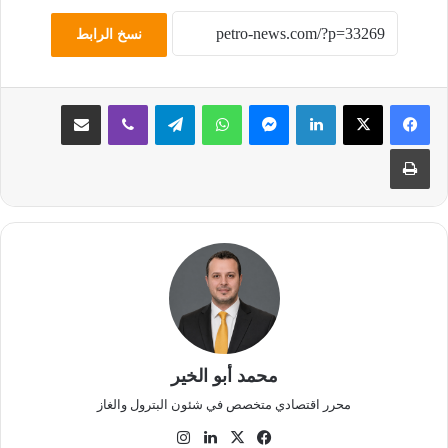
نسخ الرابط
لينكدإن
ماسنجر
واتساب
تيلقرام
ڤايبر
مشاركة عبر البريد
طباعة
محمد أبو الخير
محرر اقتصادي متخصص في شئون البترول والغاز
‫X
فيسبوك
لينكدإن
انستقرام