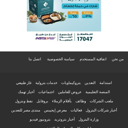
من نحن
اتفاقية المستخدم
سياسة الخصوصية
اتصل بنا
استدامة
التعدين
بتروكيماويات
خدمات بترولية
غاز طبيعي
المنصة التعليمية
عروض للعاملين
اجتماعيات
أخبار تهمك
ملعب الشركات
وظائف
بأقلام الزملاء
بروفايل
نفط وبترول
أخبار شركات البترول
فعاليات
معرض إيجيبس
منتدى مصر للتعدين
وزارة البترول
أخبار بتروتريد
بترونيوز فيديو