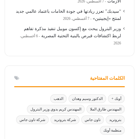
الأزمات
7 أغسطس، 2026
“سيدبك” تعزز ريادتها في جودة الخامات باعتماد عالمي جديد
لمنتج «إيجيبتين»
7 أغسطس، 2026
وزير البترول يبحث مع إكسون موبيل تنفيذ مذكرة تفاهم
لربط اكتشافات قبرص بالبنية التحتية المصرية
6 أغسطس،
2026
الكلمات المفتاحية
أوبك +
الدكتور وسيم وهدان
الذهب
المهندس طارق الملا
المهندس كريم بدوي وزير البترول
بتروتريد
تاون جاس
شركة بتروتريد
شركة تاون جاس
منظمة أوبك