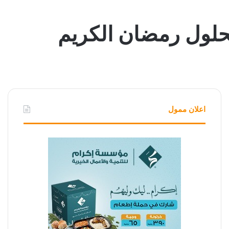
بحلول رمضان الكريم
اعلان ممول