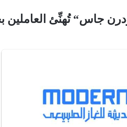
رن جاس“ تُهنِّئ العاملين 