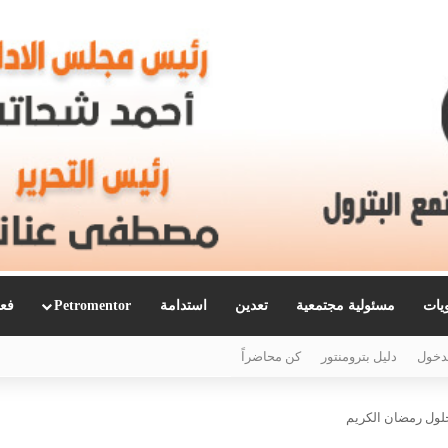
ويات
مسئولية مجتمعية
تعدين
استدامة
Petromentor
فعا
دخول
دليل بترومنتور
كن محاضراً
حلول رمضان الكريم