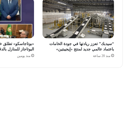
“سيدبك” تعزز ريادتها في جودة الخامات
«بوتاجاسكو» تطلق خ
باعتماد عالمي جديد لمنتج «إيجيبتين»
البوتاجاز للمنازل بالدق
منذ 20 ساعة
منذ يومين