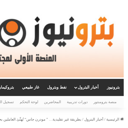
بترونيوز
أخبار البترول
نفط وبترول
غاز طبيعي
بتروكيما
منصة بترومنتور
دورات تدريبية
المحاضرين
لوحة التحكم
تسجيل ال
الرئيسية
/
أخبار البترول
/
بطريقة غير تقليدية… ” مودرن جاس“ تُهنِّئ العاملين ب