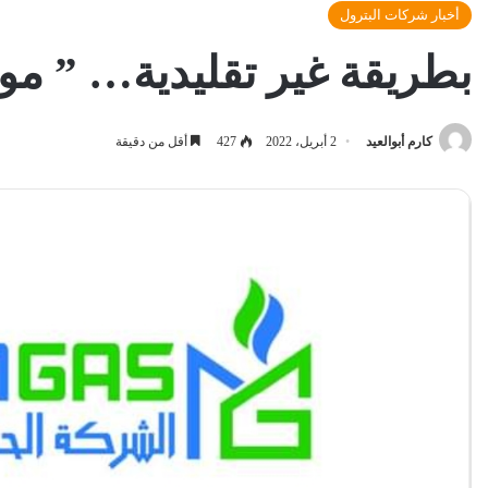
أخبار شركات البترول
بطريقة غير تقليدية… ” مود
كارم أبوالعيد
2 أبريل، 2022
427
أقل من دقيقة