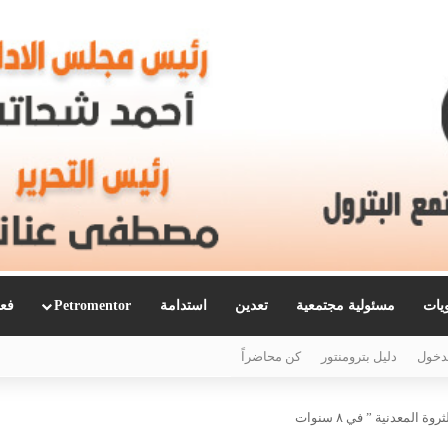
ويات
مسئولية مجتمعية
تعدين
استدامة
Petromentor
فعا
دخول
دليل بترومنتور
كن محاضراً
 المعدنية ” في ٨ سنوات