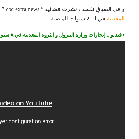
و في السياقِ نفسه ، نشرت فضائية ” cbc extra news ” تقريراً مصوراً عن إنجازات
المعدنية
في الـ ٨ سنوات الماضية.
• فيديو .. إنجازات وزارة البترول و الثروة المعدنية في ٨ سنوات