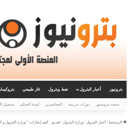
بترونيوز
أخبار البترول
نفط وبترول
غاز طبيعي
بتروكيما
منصة بترومنتور
دورات تدريبية
المحاضرين
لوحة التحكم
تسجيل ال
الرئيسية
/
أخبار البترول
/
وزارة البترول
/
فيديو .. أهم إنجازات ” وزارة البترول و الثروة