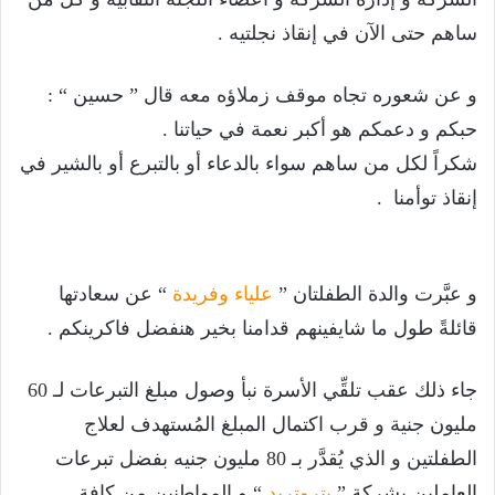
ساهم حتى الآن في إنقاذ نجلتيه .
و عن شعوره تجاه موقف زملاؤه معه قال ” حسين “ :
حبكم و دعمكم هو أكبر نعمة في حياتنا .
شكراً لكل من ساهم سواء بالدعاء أو بالتبرع أو بالشير في
إنقاذ توأمنا .
و عبَّرت والدة الطفلتان ”
علياء وفريدة
“ عن سعادتها
قائلةً طول ما شايفينهم قدامنا بخير هنفضل فاكرينكم .
جاء ذلك عقب تلقِّي الأسرة نبأ وصول مبلغ التبرعات لـ 60
مليون جنية و قرب اكتمال المبلغ المُستهدف لعلاج
الطفلتين و الذي يُقدَّر بـ 80 مليون جنيه بفضل تبرعات
العاملين بشركة ”
بتروتريد
“ و المواطنين من كافة