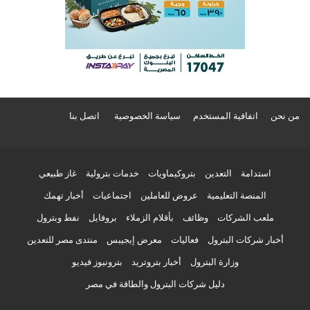
من نحن
اتفاقية المستخدم
سياسة الخصوصية
اتصل بنا
استدامة
التعدين
بتروكيماويات
خدمات بترولية
غاز طبيعي
المنصة التعليمية
عروض للعاملين
اجتماعيات
أخبار تهمك
ملعب الشركات
وظائف
بأقلام الزملاء
بروفايل
نفط وبترول
أخبار شركات البترول
فعاليات
معرض إيجيبس
منتدى مصر للتعدين
وزارة البترول
أخبار بتروتريد
بترونيوز فيديو
دليل شركات البترول والطاقة في مصر