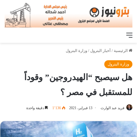
القائمة
الرئيسية
/
أخبار البترول
/
وزارة البترول
وزارة البترول
هل سيصبح “الهيدروجين” وقوداً
للمستقبل في مصر ؟
فريد عبد الوارث
13 فبراير، 2021
1٬136
دقيقة واحدة