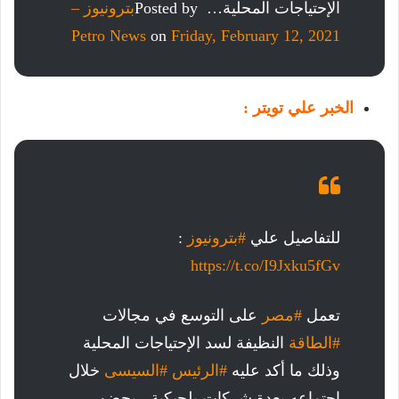
الإحتياجات المحلية… Posted by ‎
بترونيوز –
Petro News
‎ on
Friday, February 12, 2021
الخبر علي تويتر :
للتفاصيل علي
#بترونيوز
:
https://t.co/I9Jxku5fGv
تعمل
#مصر
على التوسع في مجالات
#الطاقة
النظيفة لسد الإحتياجات المحلية
وذلك ما أكد عليه
#الرئيس
#السيسى
خلال
إجتماعه بعدة شركات بلجيكية ، بحضور