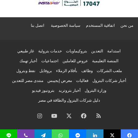
من نحن
اتفاقية المستخدم
سياسة الخصوصية
اتصل بنا
استدامة
التعدين
بتروكيماويات
خدمات بترولية
غاز طبيعي
المنصة التعليمية
عروض للعاملين
اجتماعيات
أخبار تهمك
ملعب الشركات
وظائف
بأقلام الزملاء
بروفايل
نفط وبترول
أخبار شركات البترول
فعاليات
معرض إيجيبس
منتدى مصر للتعدين
وزارة البترول
أخبار بتروتريد
بترونيوز فيديو
دليل شركات البترول والطاقة في مصر
ملخص
فيسبوك
‫X
‫YouTube
انستقرام
الموقع