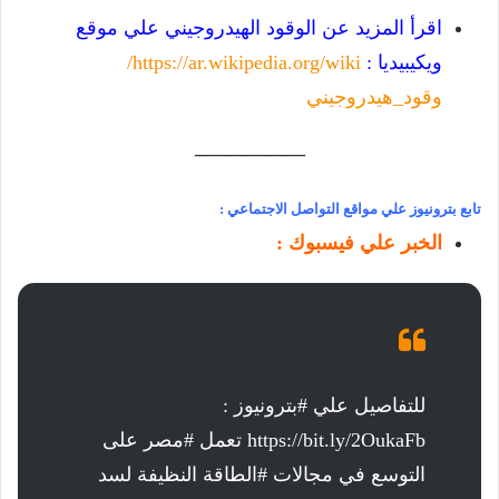
اقرأ المزيد عن الوقود الهيدروجيني علي موقع
ويكيبيديا :
https://ar.wikipedia.org/wiki/
وقود_هيدروجيني
—————–
تابع بترونيوز علي مواقع التواصل الاجتماعي :
الخبر علي فيسبوك :
للتفاصيل علي #بترونيوز :
https://bit.ly/2OukaFb تعمل #مصر على
التوسع في مجالات #الطاقة النظيفة لسد