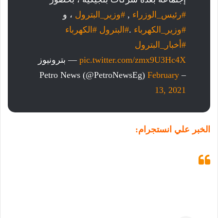
#رئيس_الوزراء
,
#وزير_البترول
، و
#وزير_الكهرباء
.
#البترول
#الكهرباء
#أخبار_البترول
pic.twitter.com/zmx9U3Hc4X
— بترونيوز
February
– Petro News (@PetroNewsEg)
13, 2021
الخبر علي انستجرام: