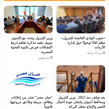
«جنوب الوادي القابضة للبترول»
وزير البترول يبحث مع إكسون
تنظم لقاءً توعويًا حول إدارة
موبيل تنفيذ مذكرة تفاهم لربط
الأزمات
اكتشافات قبرص بالبنية التحتية
المصرية
منذ 14 ساعة
منذ يومين
بعد توقف منذ 2022.. وزير البترول
“صان مصر” تحذر من إعلانات
ومحافظ أسوان يتابعان عودة أعمال
وظائف مزيفة وتلاحق مروجيها
الحفر والإنتاج بحقل البركة
قانونياً