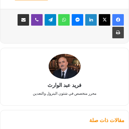
لينكدإن
ماسنجر
واتساب
تيلقرام
ڤايبر
مشاركة عبر البريد
طباعة
فريد عبد الوارث
محرر متخصص في شئون البترول والتعدين
مقالات ذات صلة