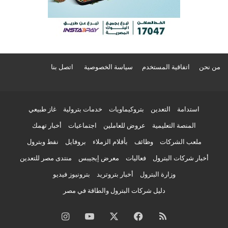
من نحن
اتفاقية المستخدم
سياسة الخصوصية
اتصل بنا
استدامة
التعدين
بتروكيماويات
خدمات بترولية
غاز طبيعي
المنصة التعليمية
عروض للعاملين
اجتماعيات
أخبار تهمك
ملعب الشركات
وظائف
بأقلام الزملاء
بروفايل
نفط وبترول
أخبار شركات البترول
فعاليات
معرض إيجيبس
منتدى مصر للتعدين
وزارة البترول
أخبار بتروتريد
بترونيوز فيديو
دليل شركات البترول والطاقة في مصر
ملخص
فيسبوك
‫X
‫YouTube
انستقرام