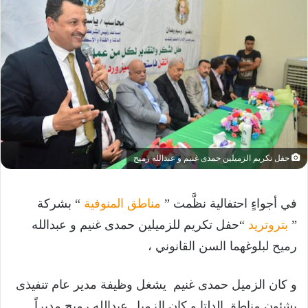
حفل تكريم الزميلين حمدى غنيم و عبدالله رميح
في أجواءٍ احتفالية نظَّمت ”
مناطق المنوفية
“ بشركة
”
بتروتريد
“حفل تكريم للزميلين حمدى غنيم و عبدالله
رميح لبلوغهما السن القانوني ،
و كان الزميل حمدى غنيم يشغل وظيفة مدير عام تنفيذى
بشئون مناطق الدلتا و كان الزميل عبدالله رميح مديراً