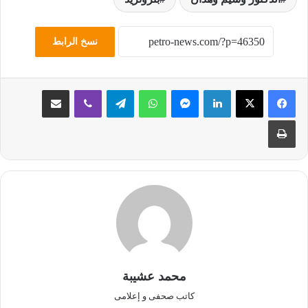
نسخ الرابط
لينكدإن
ماسنجر
واتساب
تيلقرام
ڤايبر
مشاركة عبر البريد
طباعة
محمد عشيبة
كاتب صحفى و إعلامى