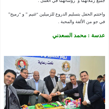
جميع زملائهما و رؤسائهما في العمل .
واختتم الحفل بتسليم الدروع للزميلين “غنيم ” و “رميح”
في جو من الألفة والمحبة .
عدسة : محمد السعدني