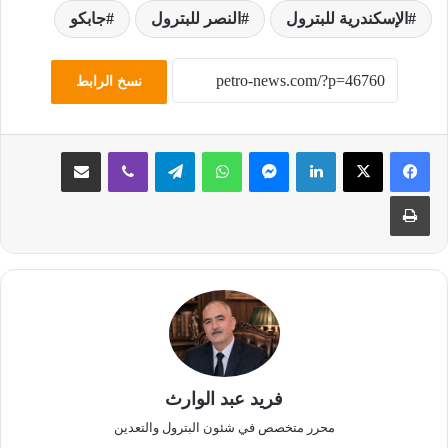
الإسكندرية للبترول
النصر للبترول
جابكو
نسخ الرابط
لينكدإن
ماسنجر
واتساب
تيلقرام
ڤايبر
مشاركة عبر البريد
طباعة
فريد عبد الوارث
محرر متخصص في شئون البترول والتعدين