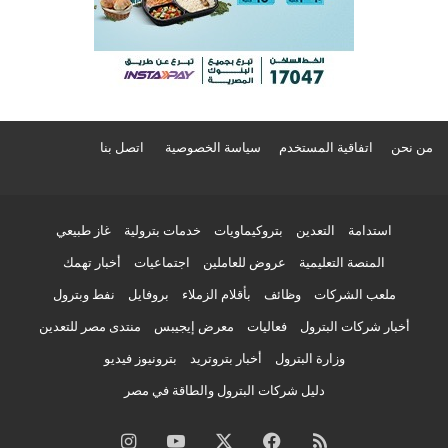
من نحن
اتفاقية المستخدم
سياسة الخصوصية
اتصل بنا
استدامة
التعدين
بتروكيماويات
خدمات بترولية
غاز طبيعي
المنصة التعليمية
عروض للعاملين
اجتماعيات
أخبار تهمك
ملعب الشركات
وظائف
بأقلام الزملاء
بروفايل
نفط وبترول
أخبار شركات البترول
فعاليات
معرض إيجيبس
منتدى مصر للتعدين
وزارة البترول
أخبار بتروتريد
بترونيوز فيديو
دليل شركات البترول والطاقة في مصر
ملخص
فيسبوك
‫X
‫YouTube
انستقرام