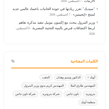
الأزمات
7 أغسطس، 2026
“سيدبك” تعزز ريادتها في جودة الخامات باعتماد عالمي جديد
لمنتج «إيجيبتين»
7 أغسطس، 2026
وزير البترول يبحث مع إكسون موبيل تنفيذ مذكرة تفاهم
لربط اكتشافات قبرص بالبنية التحتية المصرية
6 أغسطس،
2026
الكلمات المفتاحية
أوبك +
الدكتور وسيم وهدان
الذهب
المهندس طارق الملا
المهندس كريم بدوي وزير البترول
بتروتريد
تاون جاس
شركة بتروتريد
شركة تاون جاس
منظمة أوبك