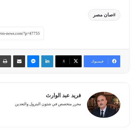
صان مصر
لينكدإن
ماسنجر
مشاركة عبر البريد
فيسبوك
‫X
فريد عبد الوارث
محرر متخصص في شئون البترول والتعدين