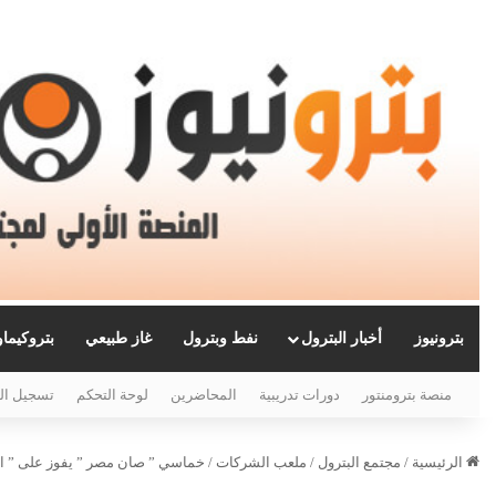
بترونيوز
أخبار البترول
نفط وبترول
غاز طبيعي
بتروكيما
منصة بترومنتور
دورات تدريبية
المحاضرين
لوحة التحكم
تسجيل ال
الرئيسية
/
مجتمع البترول
/
ملعب الشركات
/
خماسي ” صان مصر ” يفوز على ” ال