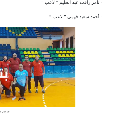
٠ تامر رأفت عبد الحليم ” لاعب ”
٠ أحمد سعيد فهمي ” لاعب ”
فريق ص