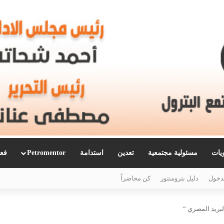
ويات
مسئولية مجتمعية
تعدين
استدامة
Petromentor
فعا
دخول
دليل بترومنتور
كن محاضراً
بريد المصري “