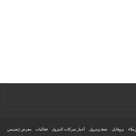
زملاء
بروفايل
نفط وبترول
أخبار شركات البترول
فعاليات
معرض إيجيبس