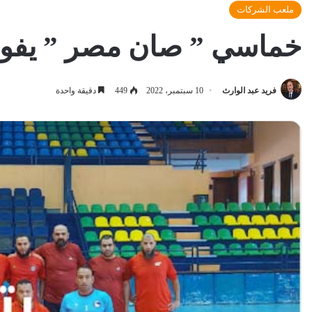
ملعب الشركات
خماسي ” صان مصر ” يفوز 
فريد عبد الوارث
10 سبتمبر، 2022
449
دقيقة واحدة