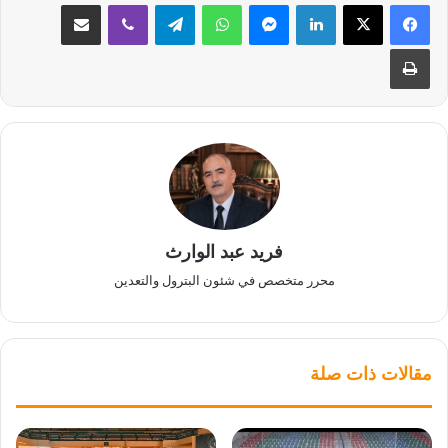
لينكدإن
ماسنجر
واتساب
تيلقرام
ڤايبر
مشاركة عبر البريد
طباعة
فريد عبد الوارث
محرر متخصص في شئون البترول والتعدين
مقالات ذات صلة