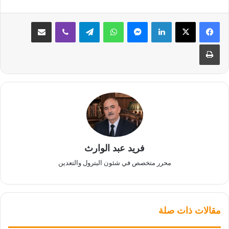
لينكدإن
ماسنجر
واتساب
تيلقرام
ڤايبر
مشاركة عبر البريد
طباعة
فريد عبد الوارث
محرر متخصص في شئون البترول والتعدين
مقالات ذات صلة