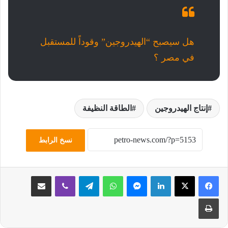
هل سيصبح “الهيدروجين” وقوداً للمستقبل
في مصر ؟
إنتاج الهيدروجين
الطاقة النظيفة
نسخ الرابط
لينكدإن
ماسنجر
واتساب
تيلقرام
ڤايبر
مشاركة عبر البريد
طباعة