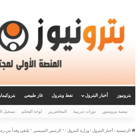
بترونيوز
أخبار البترول
نفط وبترول
غاز طبيعي
بتروكيما
منصة بترومنتور
دورات تدريبية
المحاضرين
لوحة التحكم
تسجيل ال
الرئيسية
/
أخبار البترول
/
وزارة البترول
/
” الرئيس السيسي ” يلتقي وفداً من رج