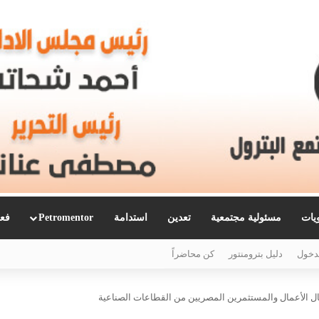
ويات
مسئولية مجتمعية
تعدين
استدامة
Petromentor
فعا
دخول
دليل بترومنتور
كن محاضراً
ال الأعمال والمستثمرين المصريين من القطاعات الصناعية