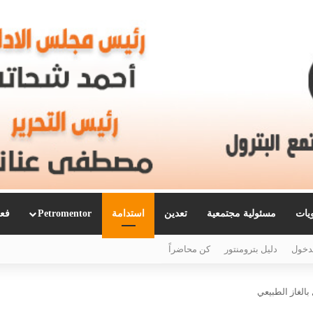
ويات
مسئولية مجتمعية
تعدين
استدامة
Petromentor
فعا
دخول
دليل بترومنتور
كن محاضراً
الغاز الطبيعي