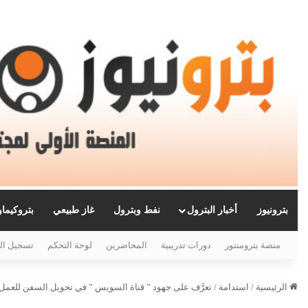
بترونيوز
أخبار البترول
نفط وبترول
غاز طبيعي
بتروكيما
منصة بترومنتور
دورات تدريبية
المحاضرين
لوحة التحكم
تسجيل ال
الرئيسية
/
استدامة
/
تعرَّف على جهود ” قناة السويس ” في تحويل السفن للعمل ب