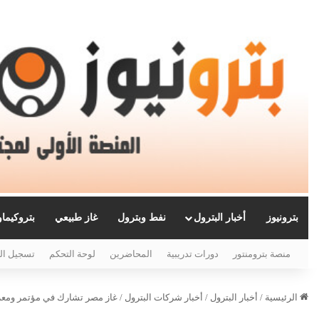
بترونيوز
أخبار البترول
نفط وبترول
غاز طبيعي
بتروكيما
منصة بترومنتور
دورات تدريبية
المحاضرين
لوحة التحكم
تسجيل ال
الرئيسية
/
أخبار البترول
/
أخبار شركات البترول
/
غاز مصر تشارك في مؤتمر ومعرض 