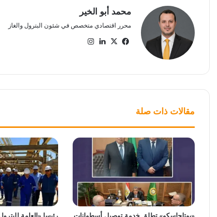
محمد أبو الخير
محرر اقتصادي متخصص في شئون البترول والغاز
‫X
فيسبوك
لينكدإن
انستقرام
مقالات ذات صلة
«بوتاجاسكو» تطلق خدمة توصيل أسطوانات
رئيسا «العامة للبترو