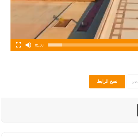
01:03
نسخ الرابط
طباعة