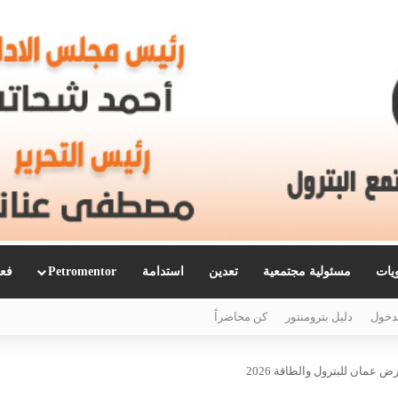
ويات
مسئولية مجتمعية
تعدين
استدامة
Petromentor
فعا
دخول
دليل بترومنتور
كن محاضراً
عمان للبترول والطاقة 2026