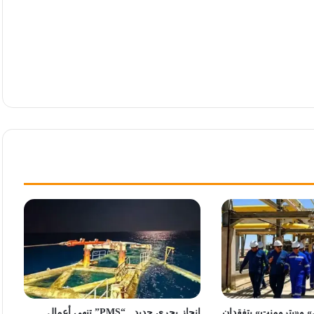
ل» و«بترومنت» يتفقدان
إنجاز بحري جديد.. “PMS” تنهي أعمال