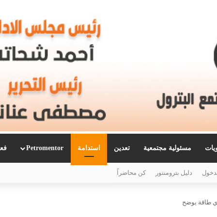
ويات
مسئولية مجتمعية
تعدين
استدامة
Petromentor
فعا
دخول
دليل بترومنتور
كن محاضراً
ري طاقة يوضح