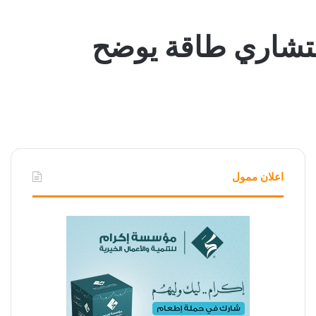
استشاري طاقة يوضح
اعلان ممول