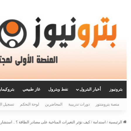
بترونيوز
أخبار البترول
نفط وبترول
غاز طبيعي
بتروكيما
منصة بترومنتور
دورات تدريبية
المحاضرين
لوحة التحكم
تسجيل ال
الرئيسية
/
استدامة
/
كيف تؤثر التغيرات المناخية على مصادر الطاقة ؟ .. استشا