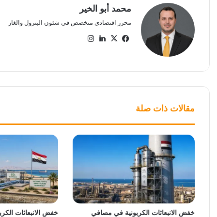
محمد أبو الخير
محرر اقتصادي متخصص في شئون البترول والغاز
‫X
فيسبوك
لينكدإن
انستقرام
مقالات ذات صلة
خفض الانبعاثات الكربونية في مصافي
خفض الانبعاثات الكرب