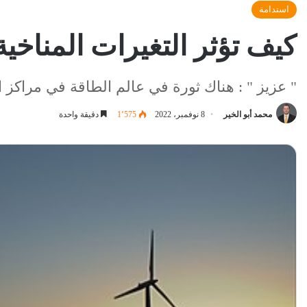
استدامة
كيف تؤثر التغيرات المناخ
" عزيز " : هناك ثورة في عالم الطاقة في مراكز ا
محمد أبو الخير
8 نوفمبر، 2022
1٬575
دقيقة واحدة