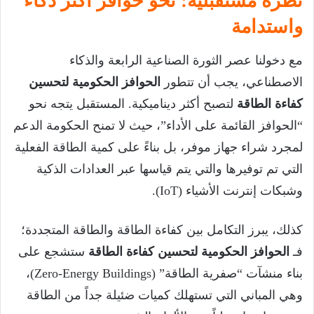
نظرة مستقبلية: نحو حوافز أكثر ذكاءً
واستدامة
مع دخولنا عصر الثورة الصناعية الرابعة والذكاء
الاصطناعي، يجب أن تتطور
الحوافز الحكومية لتحسين
كفاءة الطاقة
لتصبح أكثر ديناميكية. المستقبل يتجه نحو
“الحوافز القائمة على الأداء”، حيث لا تمنح الحكومة الدعم
لمجرد شراء جهاز موفر، بل بناءً على كمية الطاقة الفعلية
التي تم توفيرها والتي يتم قياسها عبر العدادات الذكية
وشبكات إنترنت الأشياء (IoT).
كذلك، يبرز التكامل بين كفاءة الطاقة والطاقة المتجددة؛
فـ
الحوافز الحكومية لتحسين كفاءة الطاقة
ستشجع على
بناء منشآت “صفرية الطاقة” (Zero-Energy Buildings)،
وهي المباني التي تستهلك كميات ضئيلة جداً من الطاقة