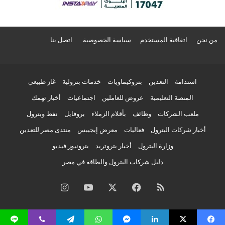
من نحن
اتفاقية المستخدم
سياسة الخصوصية
اتصل بنا
استدامة
التعدين
بتروكيماويات
خدمات بترولية
غاز طبيعي
المنصة التعليمية
عروض للعاملين
اجتماعيات
أخبار تهمك
ملعب الشركات
وظائف
بأقلام الزملاء
بروفايل
نفط وبترول
أخبار شركات البترول
فعاليات
معرض إيجيبس
منتدى مصر للتعدين
وزارة البترول
أخبار بتروتريد
بترونيوز فيديو
دليل شركات البترول والطاقة في مصر
ملخص
فيسبوك
‫X
‫YouTube
انستقرام
الموقع