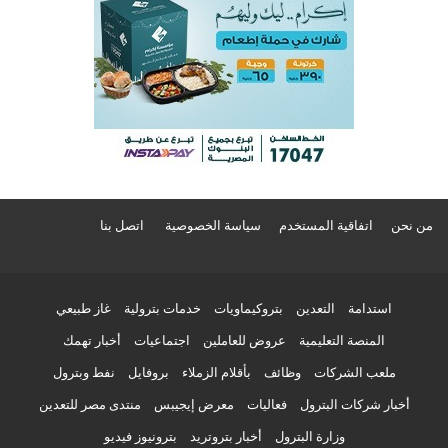
من نحن
اتفاقية المستخدم
سياسة الخصوصية
اتصل بنا
استدامة
التعدين
بتروكيماويات
خدمات بترولية
غاز طبيعي
المنصة التعليمية
عروض للعاملين
اجتماعيات
أخبار تهمك
ملعب الشركات
وظائف
بأقلام الزملاء
بروفايل
نفط وبترول
أخبار شركات البترول
فعاليات
معرض إيجيبس
منتدى مصر للتعدين
وزارة البترول
أخبار بتروتريد
بترونيوز فيديو