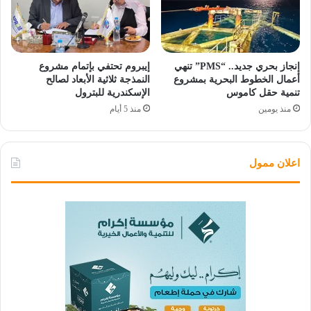
إنجاز بحري جديد.. “PMS” تنهي
إيبروم تحتفي بإتمام مشروع
أعمال الخطوط البحرية بمشروع
النمذجة ثلاثية الأبعاد لصالح
تنمية حقل كاموس
الإسكندرية للبترول
منذ يومين
منذ 5 أيام
اعلان ممول