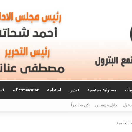
ويات
مسئولية مجتمعية
تعدين
استدامة
Petromentor
فعا
دخول
دليل بترومنتور
كن محاضراً
 العالمية