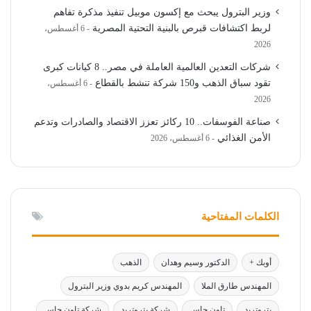
وزير البترول يبحث مع إكسون موبيل تنفيذ مذكرة تفاهم
لربط اكتشافات قبرص بالبنية التحتية المصرية
6 أغسطس،
2026
شركات التعدين العالمية العاملة في مصر.. 8 كيانات كبرى
تقود سباق الذهب و150 شركة تنشط بالقطاع
6 أغسطس،
2026
صناعة الفوسفات.. 10 ركائز تعزز الاقتصاد والصادرات وتدعم
الأمن الغذائي
6 أغسطس، 2026
الكلمات المفتاحية
أوبك +
الدكتور وسيم وهدان
الذهب
المهندس طارق الملا
المهندس كريم بدوي وزير البترول
بتروتريد
تاون جاس
شركة بتروتريد
شركة تاون جاس