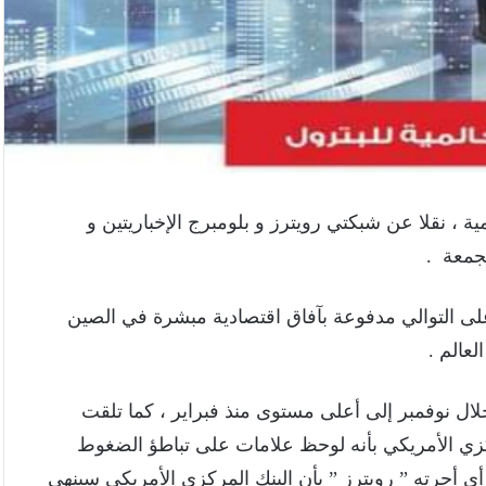
ية ، نقلا عن شبكتي رويترز و بلومبرج الإخباريتين و
لجمعة .
لى التوالي مدفوعة بآفاق اقتصادية مبشرة في الصين
عالم .
لال نوفمبر إلى أعلى مستوى منذ فبراير ، كما تلقت
ركزي الأمريكي بأنه لوحظ علامات على تباطؤ الضغوط
 أجرته ” رويترز ” بأن البنك المركزي الأمريكي سينهي