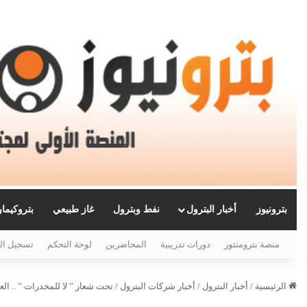
بترونيوز
أخبار البترول
نفط وبترول
غاز طبيعي
بتروكيما
منصة بترومنتور
دورات تدريبية
المحاضرين
لوحة التحكم
تسجيل ال
الرئيسية
/
أخبار البترول
/
أخبار شركات البترول
/
تحت شعار ” لا للمخدرات ” .. الع