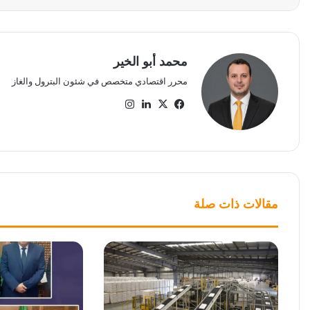
محمد أبو الخير
محرر اقتصادي متخصص في شئون البترول والغاز
‫X
فيسبوك
لينكدإن
انستقرام
مقالات ذات صلة