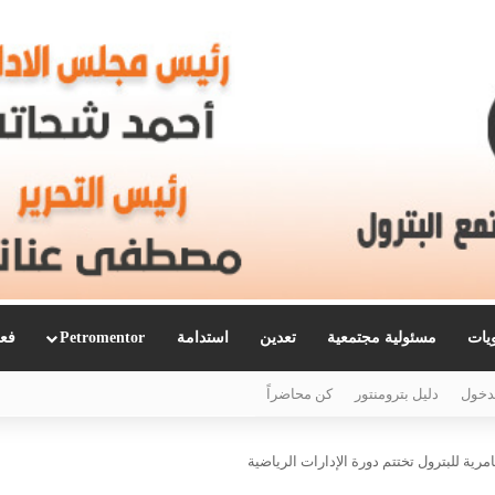
ويات
مسئولية مجتمعية
تعدين
استدامة
Petromentor
فعا
دخول
دليل بترومنتور
كن محاضراً
امرية للبترول تختتم دورة الإدارات الرياضية