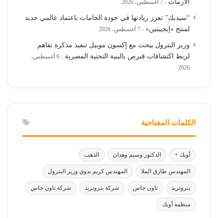
الأزمات
7 أغسطس، 2026
“سيدبك” تعزز ريادتها في جودة الخامات باعتماد عالمي جديد
لمنتج «إيجيبتين»
7 أغسطس، 2026
وزير البترول يبحث مع إكسون موبيل تنفيذ مذكرة تفاهم
لربط اكتشافات قبرص بالبنية التحتية المصرية
6 أغسطس،
2026
الكلمات المفتاحية
أوبك +
الدكتور وسيم وهدان
الذهب
المهندس طارق الملا
المهندس كريم بدوي وزير البترول
بتروتريد
تاون جاس
شركة بتروتريد
شركة تاون جاس
منظمة أوبك