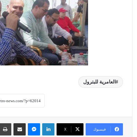
العامرية للبترول
لينكدإن
ماسنجر
مشاركة عبر البريد
فيسبوك
‫X