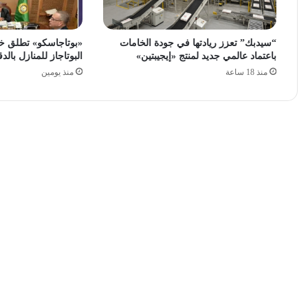
“سيدبك” تعزز ريادتها في جودة الخامات
«بوتاجاسكو» تطلق خ
باعتماد عالمي جديد لمنتج «إيجيبتين»
البوتاجاز للمنازل بالدق
منذ 18 ساعة
منذ يومين