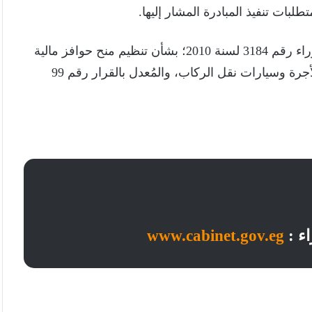
لبات تنفيذ المبادرة المشار إليها.
نصّت على إلغاء قرار رئيس مجلس الوزراء رقم 3184 لسنة 2010؛ بشأن تنظيم منح حوافز مالية
لمُشتري مركبات النقل البديلة للمقطورات والسيارات الأجرة وسيارات نقل الركاب، والمُعدل بالقرار رقم 99
ء :
www.cabinet.gov.eg