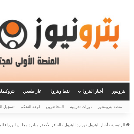
بترونيوز
أخبار البترول
نفط وبترول
غاز طبيعي
بتروكيما
منصة بترومنتور
دورات تدريبية
المحاضرين
لوحة التحكم
تسجيل ال
الرئيسية
/
أخبار البترول
/
وزارة البترول
/
الحافز الأخضر مبادرة مجلس الوزراء لل