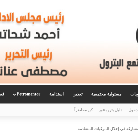
ويات
مسئولية مجتمعية
تعدين
استدامة
Petromentor
فعا
دخول
دليل بترومنتور
كن محاضراً
مشاركة في إحلال المركبات المتقادمة