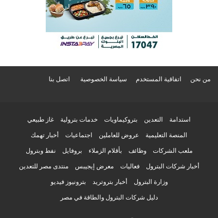
من نحن
اتفاقية المستخدم
سياسة الخصوصية
اتصل بنا
استدامة
التعدين
بتروكيماويات
خدمات بترولية
غاز طبيعي
المنصة التعليمية
عروض للعاملين
اجتماعيات
أخبار تهمك
ملعب الشركات
وظائف
بأقلام الزملاء
بروفايل
نفط وبترول
أخبار شركات البترول
فعاليات
معرض إيجيبس
منتدى مصر للتعدين
وزارة البترول
أخبار بتروتريد
بترونيوز فيديو
دليل شركات البترول والطاقة في مصر