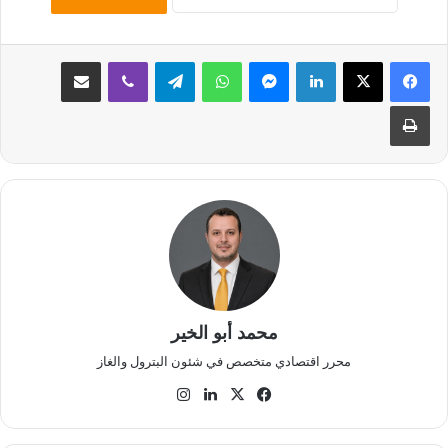
لينكدإن
ماسنجر
واتساب
تيلقرام
ڤايبر
مشاركة عبر البريد
طباعة
محمد أبو الخير
محرر اقتصادي متخصص في شئون البترول والغاز
‫X
فيسبوك
لينكدإن
انستقرام