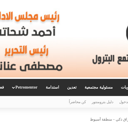
ويات
مسئولية مجتمعية
تعدين
استدامة
Petromentor
فعا
دخول
دليل بترومنتور
كن محاضراً
رزاق ذكي – منطقة أسيوط