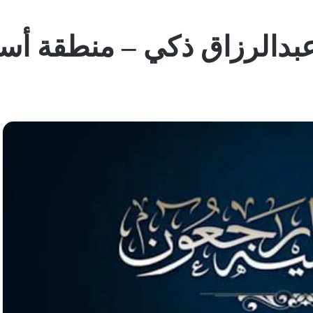
عبدالرزاق ذكي – منطقة أس