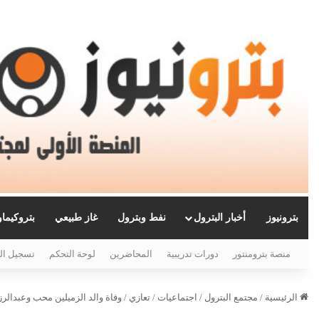
بترونيوز
أخبار البترول
نفط وبترول
غاز طبيعي
بتروكيما
منصة بترومنتور
دورات تدريبية
المحاضرين
لوحة التحكم
تسجيل ال
الرئيسية
/
مجتمع البترول
/
اجتماعيات
/
تعازي
/
وفاة والد الزميلين محب وعبدال