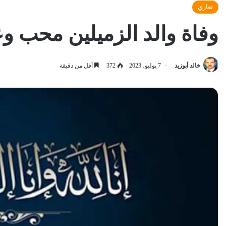
تعازي
وفاة والد الزميلين محب و
خالد أبوزيد
7 يوليو، 2023
372
أقل من دقيقة