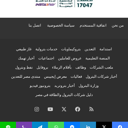
من نحن
اتفاقية المستخدم
سياسة الخصوصية
اتصل بنا
استدامة
التعدين
بتروكيماويات
خدمات بترولية
غاز طبيعي
المنصة التعليمية
عروض للعاملين
اجتماعيات
أخبار تهمك
ملعب الشركات
وظائف
بأقلام الزملاء
بروفايل
نفط وبترول
أخبار شركات البترول
فعاليات
معرض إيجيبس
منتدى مصر للتعدين
وزارة البترول
أخبار بتروتريد
بترونيوز فيديو
دليل شركات البترول والطاقة في مصر
ملخص
فيسبوك
‫X
‫YouTube
انستقرام
الموقع