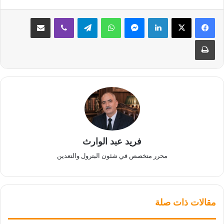
لينكدإن
ماسنجر
واتساب
تيلقرام
ڤايبر
مشاركة عبر البريد
طباعة
فريد عبد الوارث
محرر متخصص في شئون البترول والتعدين
مقالات ذات صلة