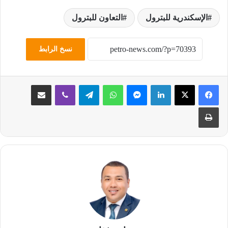
الإسكندرية للبترول
التعاون للبترول
نسخ الرابط
لينكدإن
ماسنجر
واتساب
تيلقرام
ڤايبر
مشاركة عبر البريد
طباعة