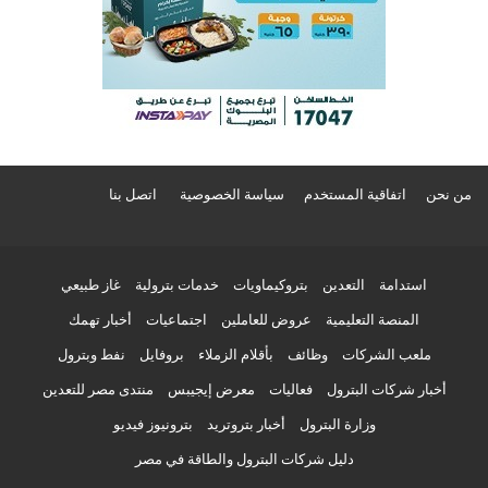
من نحن
اتفاقية المستخدم
سياسة الخصوصية
اتصل بنا
استدامة
التعدين
بتروكيماويات
خدمات بترولية
غاز طبيعي
المنصة التعليمية
عروض للعاملين
اجتماعيات
أخبار تهمك
ملعب الشركات
وظائف
بأقلام الزملاء
بروفايل
نفط وبترول
أخبار شركات البترول
فعاليات
معرض إيجيبس
منتدى مصر للتعدين
وزارة البترول
أخبار بتروتريد
بترونيوز فيديو
دليل شركات البترول والطاقة في مصر