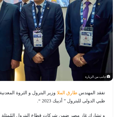
جانب من الزيارة
تفقد المهندس
طارق الملا
وزير البترول و الثروة المعدني
ظبي الدولى للبترول ” أديبك 2023 “.
و تشارك غاز مصر ضمن شركات قطاع البترول المُمثلة لل