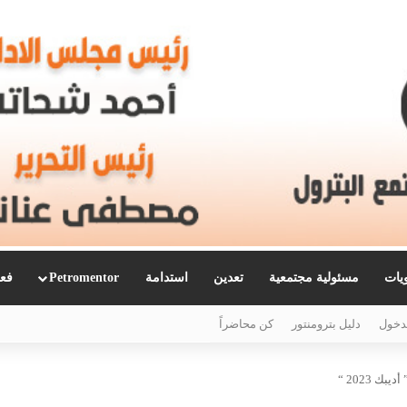
ويات
مسئولية مجتمعية
تعدين
استدامة
Petromentor
فعا
دخول
دليل بترومنتور
كن محاضراً
ك 2023 “