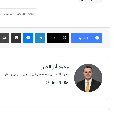
لينكدإن
ماسنجر
مشاركة عبر البريد
فيسبوك
‫X
محمد أبو الخير
محرر اقتصادي متخصص في شئون البترول والغاز
‫X
فيسبوك
لينكدإن
انستقرام