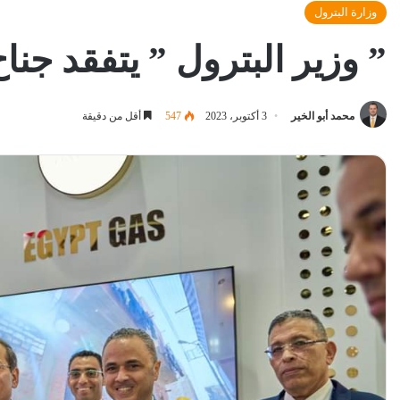
وزارة البترول
” وزير البترول ” يتفقد جناح غا
محمد أبو الخير
3 أكتوبر، 2023
547
أقل من دقيقة