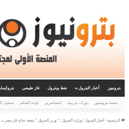
بترونيوز
أخبار البترول
نفط وبترول
غاز طبيعي
بتروكيما
منصة بترومنتور
دورات تدريبية
المحاضرين
لوحة التحكم
تسجيل ال
الرئيسية
/
أخبار البترول
/
وزارة البترول
/
” وزير البترول ” يتفقد جناح غاز مصر بـ ” أديب