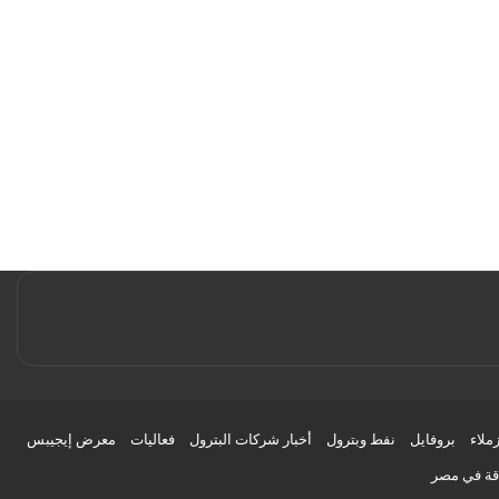
زملاء
بروفايل
نفط وبترول
أخبار شركات البترول
فعاليات
معرض إيجيبس
اقة في مصر