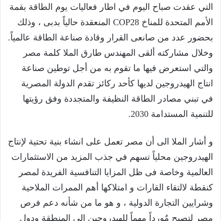
التي عقدت صباح اليوم في اطار فعاليات يوم الطاقة بقمة
الأمم المتحدة للمناخ COP28 المنعقدة حالياً بدبى ، وذلك
بحضور عدد من صانعى القرار وقادة صناعة الطاقة عالمياً.
وخلال مشاركته ألقى المهندس طارق الملا كلمة مصر
والتي استعرض فيها ما تقوم به من أجل توطين صناعة
انتاج الهيدروجين لديها كأحد ركائز تقدم الدولة المصرية
في تبني مصادر الطاقة النظيفة والمتجددة وفق رؤيتها
للتنمية المستدامة 2030.
و أشار الملا الى أن مصر تعمل على انشاء بنية تحتية لإنتاج
الهيدروجين محلياً تسهم في جذب المزيد من الاستثمارات
العالمية وخاصة فى ظل المزايا التنافسية الفريدة لمصر
كنقطة لالتقاء القارات و امتلاكها أهم الممرات الملاحية
وشرايين التجارة الدولية ، و هو ما من شأنه دعم فرص
مصر لتصبح مٌورداً مهماً للهيدروجين إلى المنطقة ودول