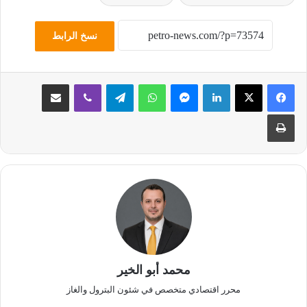
نسخ الرابط
لينكدإن
ماسنجر
واتساب
تيلقرام
ڤايبر
مشاركة عبر البريد
طباعة
محمد أبو الخير
محرر اقتصادي متخصص في شئون البترول والغاز