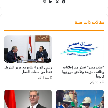
‫X
فيسبوك
لينكدإن
انستقرام
مقالات ذات صلة
“صان مصر” تحذر من إعلانات
رئيس الوزراء يتابع مع وزير البترول
وظائف مزيفة وتلاحق مروجيها
عدداً من ملفات العمل
قانونياً
منذ 3 أيام
منذ 3 أيام