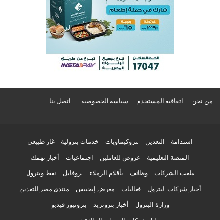
من نحن
اتفاقية المستخدم
سياسة الخصوصية
اتصل بنا
استدامة
التعدين
بتروكيماويات
خدمات بترولية
غاز طبيعي
المنصة التعليمية
عروض للعاملين
اجتماعيات
أخبار تهمك
ملعب الشركات
وظائف
بأقلام الزملاء
بروفايل
نفط وبترول
أخبار شركات البترول
فعاليات
معرض إيجيبس
منتدى مصر للتعدين
وزارة البترول
أخبار بتروتريد
بترونيوز فيديو