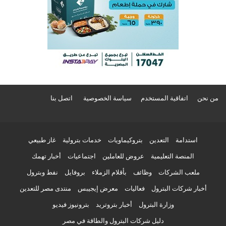
من نحن
اتفاقية المستخدم
سياسة الخصوصية
اتصل بنا
استدامة
التعدين
بتروكيماويات
خدمات بترولية
غاز طبيعي
المنصة التعليمية
عروض للعاملين
اجتماعيات
أخبار تهمك
ملعب الشركات
وظائف
بأقلام الزملاء
بروفايل
نفط وبترول
أخبار شركات البترول
فعاليات
معرض إيجيبس
منتدى مصر للتعدين
وزارة البترول
أخبار بتروتريد
بترونيوز فيديو
دليل شركات البترول والطاقة في مصر