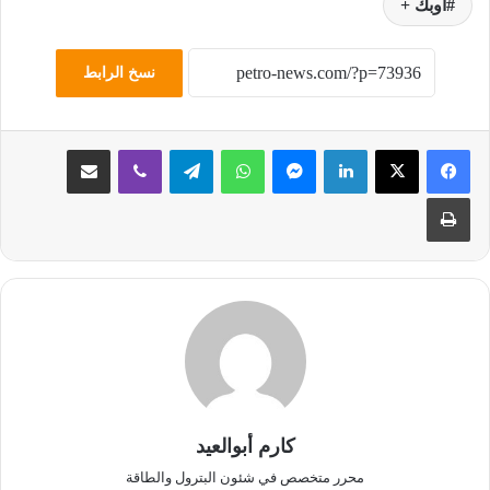
أوبك +
نسخ الرابط
لينكدإن
ماسنجر
واتساب
تيلقرام
ڤايبر
مشاركة عبر البريد
طباعة
كارم أبوالعيد
محرر متخصص في شئون البترول والطاقة