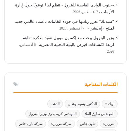
«جنوب الوادي القابضة للبترول» تنظم لقاءً توعويًا حول إدارة
الأزمات
7 أغسطس، 2026
“سيدبك” تعزز ريادتها في جودة الخامات باعتماد عالمي جديد
لمنتج «إيجيبتين»
7 أغسطس، 2026
وزير البترول يبحث مع إكسون موبيل تنفيذ مذكرة تفاهم
لربط اكتشافات قبرص بالبنية التحتية المصرية
6 أغسطس،
2026
الكلمات المفتاحية
أوبك +
الدكتور وسيم وهدان
الذهب
المهندس طارق الملا
المهندس كريم بدوي وزير البترول
بتروتريد
تاون جاس
شركة بتروتريد
شركة تاون جاس