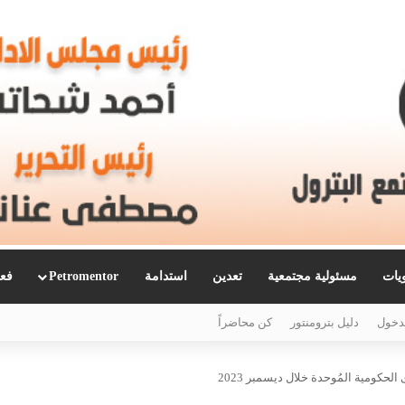
ويات
مسئولية مجتمعية
تعدين
استدامة
Petromentor
فعا
دخول
دليل بترومنتور
كن محاضراً
لحكومية المُوحدة خلال ديسمبر 2023