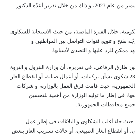
الوزراء، و الجهات الحكومية المرتبطة بها، خلال شهر ديسمبر من عام 2023، و ذلك من خلال تقرير أعدّه الدكتور
مية، خلال الفترة الماضية، من حيث الاستجابة للشكاوى
جّه بفتح و تنويع قنوات التواصل بين المواطنين و
ممكن للرد عليها و التصدي لأسبابها.
تور طارق الرفاعي، في تقريره، أن وزارة البترول و الثروة
المعدنية تلقت و تعاملت، خلال ديسمبر المنقضى، مع 2360 شكوى بشأن تركيبات، أو أعمال صيانة، أو انقطاع الغاز
 بالجمهورية، حيث قامت فرق العمل بالوزارة، و شركات
عها، في إطار ما توليه الوزارة من أهمية للتحسين
جميع محافظات الجمهورية.
 معالجة 2063 شكوى و بلاغًا، حيث جاء أغلب الشكاوى و البلاغات فى إطار عمل
 أو انقطاع الغاز الطبيعى، أو حالات تسريب الغاز ببعض