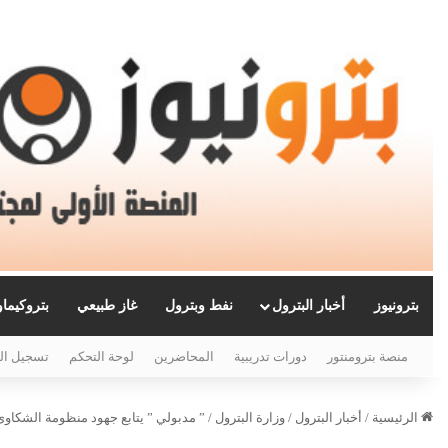
بترونيوز
أخبار البترول
نفط وبترول
غاز طبيعي
بتروكيما
منصة بترومنتور
دورات تدريبية
المحاضرين
لوحة التحكم
تسجيل ال
الرئيسية
/
أخبار البترول
/
وزارة البترول
/
” مدبولي ” يتابع جهود منظومة الشكاوى ا